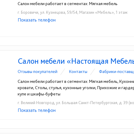
Салон мебели работает в сегментах: Мягкая мебель
г. Боровичи, ул. Кузнецова, 59/54, Магазин «Мебель», 1 этаж
Показать телефон
+7 (921) 692-75-22
☎
Салон мебели «Настоящая Мебел
Отзывы покупателей
Контакты
Фабрики-поставщ
Салон мебели работает в сегментах: Мягкая мебель, Кухонн
кровати, Столы, стулья, кухонные уголки, Прихожие и гард
купе и шкафы-буфеты
г. Великий Новгород, ул. Большая Санкт-Петербургская, д. 39 (
Показать телефон
+7 (8162) 50-01-76
☎