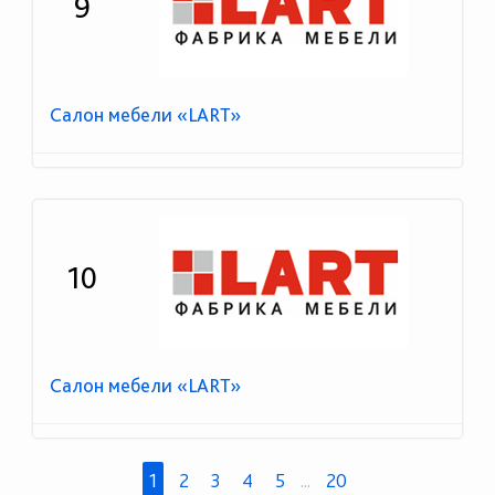
9
Салон мебели «LART»
10
Салон мебели «LART»
1
2
3
4
5
...
20