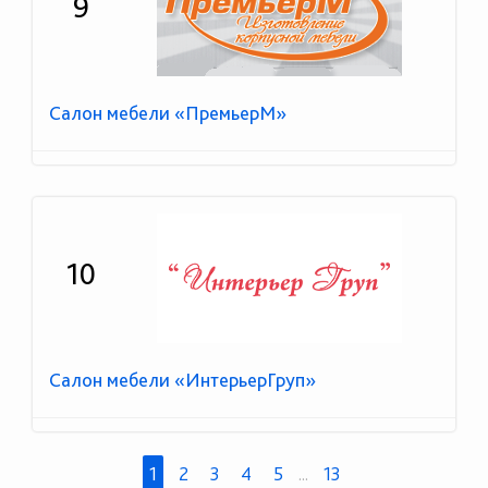
9
Салон мебели «ПремьерМ»
10
Салон мебели «ИнтерьерГруп»
1
2
3
4
5
...
13