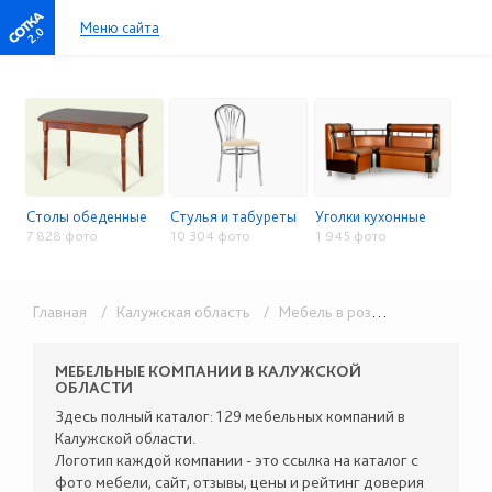
Меню сайта
2.0
Столы обеденные
Стулья и табуреты
Уголки кухонные
7 828 фото
10 304 фото
1 945 фото
Главная
/ Калужская область
/ Мебель в розницу
/ Столы, с
МЕБЕЛЬНЫЕ КОМПАНИИ В КАЛУЖСКОЙ
ОБЛАСТИ
Здесь полный каталог: 129 мебельных компаний в
Калужской области.
Логотип каждой компании - это ссылка на каталог с
фото мебели, сайт, отзывы, цены и рейтинг доверия