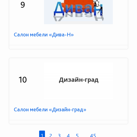
9
Салон мебели «Дива-Н»
10
Салон мебели «Дизайн-град»
1
2
3
4
5
...
45