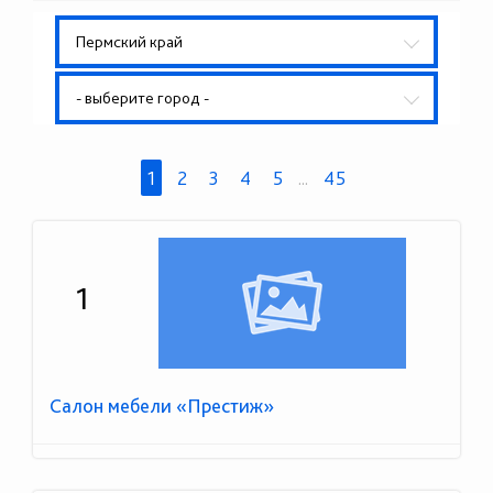
Пермский край
- выберите город -
1
2
3
4
5
...
45
1
Салон мебели «Престиж»