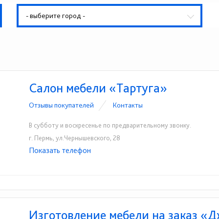
- выберите город -
Салон мебели «Тартуга»
Отзывы покупателей
Контакты
В субботу и воскресенье по предварительному звонку.
г. Пермь, ул.Чернышевского, 28
Показать телефон
+7(342)246-12-51
+7(342)277-54-91
☎
☎
Изготовление мебели на заказ «