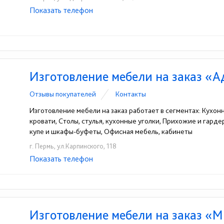
Показать телефон
+7-904-843-60-01
☎
Изготовление мебели на заказ «А
Отзывы покупателей
Контакты
Изготовление мебели на заказ работает в сегментах: Кухон
кровати, Столы, стулья, кухонные уголки, Прихожие и гард
купе и шкафы-буфеты, Офисная мебель, кабинеты
г. Пермь, ул.Карпинского, 118
Показать телефон
+7-919-477-39-99
+7(342)234-35-07
☎
☎
Изготовление мебели на заказ «