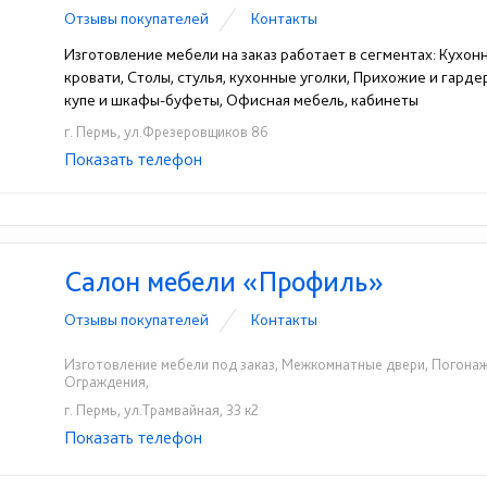
Отзывы покупателей
Контакты
Изготовление мебели на заказ работает в сегментах: Кухон
кровати, Столы, стулья, кухонные уголки, Прихожие и гард
купе и шкафы-буфеты, Офисная мебель, кабинеты
г. Пермь, ул.Фрезеровщиков 86
Показать телефон
+7-912-488-74-88
+7(342)206-10-15
☎
☎
Салон мебели «Профиль»
Отзывы покупателей
Контакты
Изготовление мебели под заказ, Межкомнатные двери, Погонаж
Ограждения,
г. Пермь, ул.Трамвайная, 33 к2
Показать телефон
+7(342)205-58-34
☎