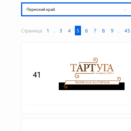
Пермский край
Страница:
1
...
3
4
5
6
7
8
9
...
45
41