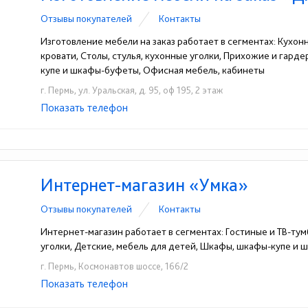
Отзывы покупателей
Контакты
Изготовление мебели на заказ работает в сегментах: Кухон
кровати, Столы, стулья, кухонные уголки, Прихожие и гард
купе и шкафы-буфеты, Офисная мебель, кабинеты
г. Пермь, ул. Уральская, д. 95, оф 195, 2 этаж
Показать телефон
+7(342)263-41-85
+7(342)263-41-86
☎
☎
Интернет-магазин «Умка»
Отзывы покупателей
Контакты
Интернет-магазин работает в сегментах: Гостиные и ТВ-тумб
уголки, Детские, мебель для детей, Шкафы, шкафы-купе и
г. Пермь, Космонавтов шоссе, 166/2
Показать телефон
+7(342)247-11-01
☎