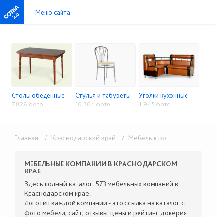
Меню сайта
2.0
Столы обеденные
Стулья и табуреты
Уголки кухонные
7 828 фото
10 304 фото
1 945 фото
Главная
/ Краснодарский край
/ Мебель в розницу
/ Столы, 
МЕБЕЛЬНЫЕ КОМПАНИИ В КРАСНОДАРСКОМ
КРАЕ
Здесь полный каталог: 573 мебельных компаний в
Краснодарском крае.
Логотип каждой компании - это ссылка на каталог с
фото мебели, сайт, отзывы, цены и рейтинг доверия