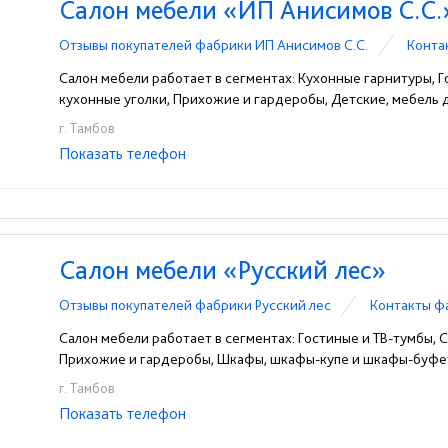
Салон мебели «ИП Анисимов С.С.
Отзывы покупателей фабрики ИП Анисимов С.С.
Конта
Салон мебели работает в сегментах: Кухонные гарнитуры, Го
кухонные уголки, Прихожие и гардеробы, Детские, мебель
г. Тамбов
Показать телефон
+7(4752)58-27-40
+7-910-754-68-88
☎
☎
Салон мебели «Русский лес»
Отзывы покупателей фабрики Русский лес
Контакты ф
Салон мебели работает в сегментах: Гостиные и ТВ-тумбы, Сп
Прихожие и гардеробы, Шкафы, шкафы-купе и шкафы-буфет
г. Тамбов
Показать телефон
+7-915-888-88-60
+7-915-888-84-00
+7-9
☎
☎
☎