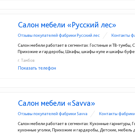
Салон мебели «Русский лес»
Отзывы покупателей фабрики Русский лес
Контакты ф
Салон мебели работает в сегментах: Гостиные и ТВ-тумбы, Сп
Прихожие и гардеробы, Шкафы, шкафы-купе и шкафы-буфет
г. Тамбов
Показать телефон
+7-915-888-84-00
+7-915-888-88-60
+7-9
☎
☎
☎
Салон мебели «Savva»
Отзывы покупателей фабрики Savva
Контакты фабрики
Салон мебели работает в сегментах: Кухонные гарнитуры, Го
кухонные уголки, Прихожие и гардеробы, Детские, мебель