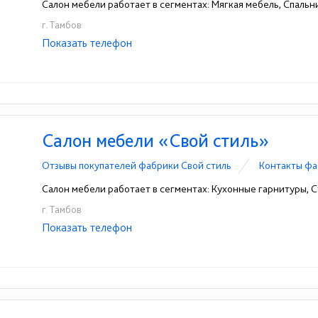
Салон мебели работает в сегментах: Мягкая мебель, Спальни
г. Тамбов
Показать телефон
+7(4752)45-99-84
☎
Салон мебели «Свой стиль»
Отзывы покупателей фабрики Свой стиль
Контакты фа
Салон мебели работает в сегментах: Кухонные гарнитуры, С
г. Тамбов
Показать телефон
+7-929-017-28-85
+7(4752)42-26-27
☎
☎