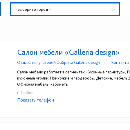
- выберите город -
Салон мебели «Galleria design»
Отзывы покупателей фабрики Galleria design
Контакты 
Салон мебели работает в сегментах: Кухонные гарнитуры, Го
кухонные уголки, Прихожие и гардеробы, Детские, мебель
Офисная мебель, кабинеты
г. Тамбов
Показать телефон
+7-930-471-86-80
+7-920-478-35-35
☎
☎