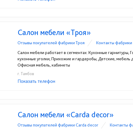
+7 (4752) 52-53-66
☎
Салон мебели «Троя»
Отзывы покупателей фабрики Троя
Контакты фабрики
Салон мебели работает в сегментах: Кухонные гарнитуры, Го
кухонные уголки, Прихожие и гардеробы, Детские, мебель
Офисная мебель, кабинеты
г. Тамбов
Показать телефон
+7(4752)56-31-05
☎
Салон мебели «Carda decor»
Отзывы покупателей фабрики Carda decor
Контакты ф