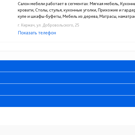
Салон мебели работает в сегментах: Мягкая мебель, Кухонн
кровати, Столы, стулья, кухонные уголки, Прихожие и гард
купе и шкафы-буфеты, Мебель из дерева, Матрасы, наматра
г. Киржач, ул. Добровольского, 25
Показать телефон
+7(49237)2-12-24
☎