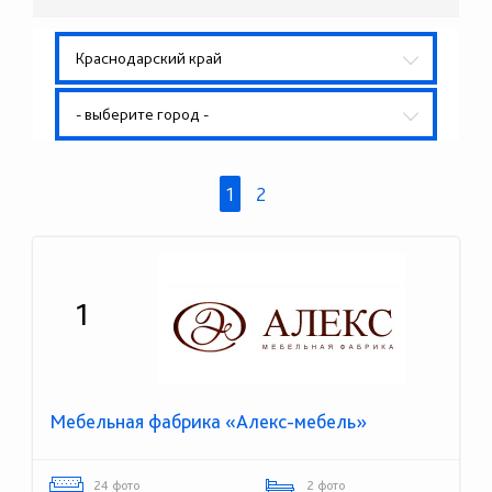
Краснодарский край
- выберите город -
1
2
1
Мебельная фабрика «Алекс-мебель»
24 фото
2 фото