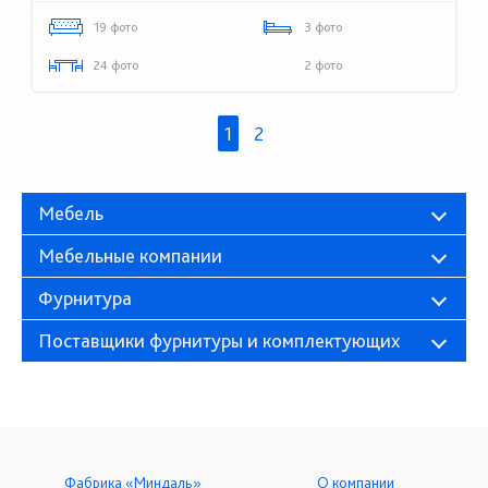
19 фото
3 фото
24 фото
2 фото
1
2
Мебель
Мебельные компании
Фурнитура
Поставщики фурнитуры и комплектующих
Фабрика «Миндаль»
О компании