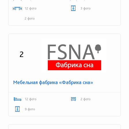
12 фото
3 фото
2 фото
2
Мебельная фабрика «Фабрика сна»
12 фото
2 фото
9 фото