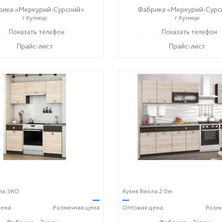
рика «Меркурий-Сурский»
Фабрика «Меркурий-Сурс
г.Кузнецк
г.Кузнецк
5) 73-05-06
Показать телефон
+7 (937) 400-89-79
+7 (8415) 73-05-06
Показать телефон
+7 (9
☎
☎
☎
Прайс-лист
Прайс-лист
ла ЭКО
Кухня Виола 2.0м
—
—
ена
Розничная
цена
Оптовая
цена
Розн