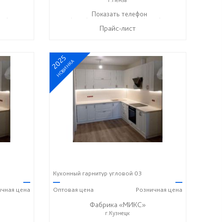
12) 20-22-62
+7 (8412) 73-85-16
Показать телефон
+7 (8412) 20-22-62
☎
☎
Прайс-лист
2025
НОВИНКА
Кухонный гарнитур угловой 03
—
—
—
ичная
цена
Оптовая
цена
Розничная
цена
Фабрика «МИКС»
г.Кузнецк