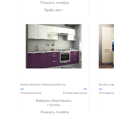
+7 (937) 423-36-37
Показать телефон
+7 (937) 428-44-55
+7 (937
☎
☎
☎
Прайс-лист
Кухня прямая глянцевая Виола
Белая сов
—
—
—
Оптовая
цена
Розничная
цена
Оптовая
ц
Фабрика «Вертикаль»
г.Кузнецк
+7 (927) 38-059-88
Показать телефон
+7 (927) 38-003-77
+7 (927
☎
☎
☎