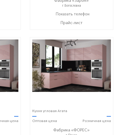
Фабрика «Зарон»
г.Богословка
+7 (8412) 21-50-66
Показать телефон
☎
Прайс-лист
Кухня угловая Агата
—
—
—
ичная
цена
Оптовая
цена
Розничная
цена
Фабрика «ФОРЕС»
г.Пенза