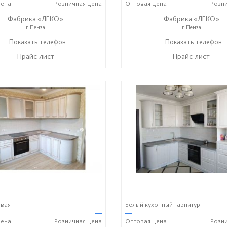
ена
Розничная
цена
Оптовая
цена
Розн
Фабрика «ЛЕКО»
Фабрика «ЛЕКО»
г.Пенза
г.Пенза
+7 (800) 222-93-90
Показать телефон
+7 (800) 222-93-90
Показать телефон
☎
☎
Прайс-лист
Прайс-лист
овая
Белый кухонный гарнитур
—
—
ена
Розничная
цена
Оптовая
цена
Розн