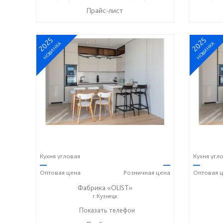
Прайс-лист
2025
2025
НОВИНКА
НОВИНКА
Кухня угловая
Кухня угл
—
—
—
Оптовая
цена
Розничная
цена
Оптовая
ц
Фабрика «OLIST»
г.Кузнецк
Показать телефон
+7 937 412 77 79
☎