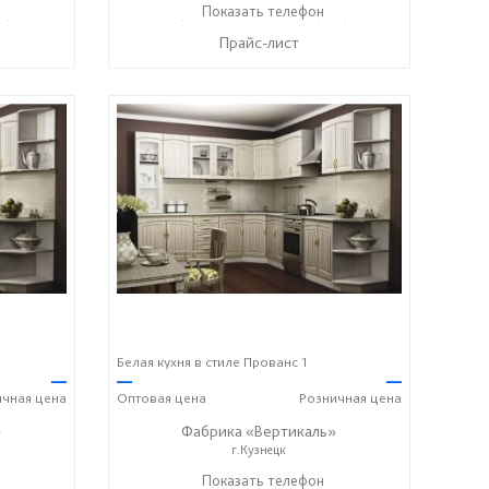
7) 428-44-55
+7 (937) 423-36-37
Показать телефон
+7 (937) 428-44-55
☎
☎
Прайс-лист
Белая кухня в стиле Прованс 1
—
—
—
ичная
цена
Оптовая
цена
Розничная
цена
»
Фабрика «Вертикаль»
г.Кузнецк
27) 38-003-77
+7 (927) 38-059-88
Показать телефон
+7 (927) 38-003-77
☎
☎