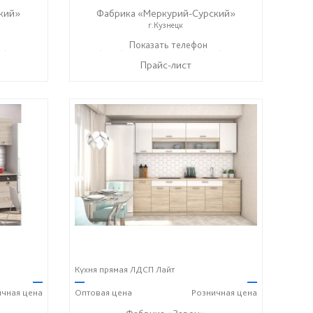
кий»
Фабрика «Меркурий-Сурский»
г.Кузнецк
37) 400-89-79
+7 (8415) 73-05-06
Показать телефон
+7 (937) 400-89-79
☎
☎
Прайс-лист
Кухня прямая ЛДСП Лайт
—
—
—
ичная
цена
Оптовая
цена
Розничная
цена