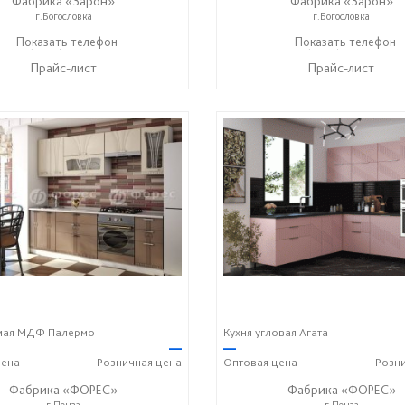
Фабрика «Зарон»
Фабрика «Зарон»
г.Богословка
г.Богословка
+7 (8412) 21-50-66
Показать телефон
+7 (8412) 21-50-66
Показать телефон
☎
☎
Прайс-лист
Прайс-лист
ямая МДФ Палермо
Кухня угловая Агата
—
—
ена
Розничная
цена
Оптовая
цена
Розн
Фабрика «ФОРЕС»
Фабрика «ФОРЕС»
г.Пенза
г.Пенза