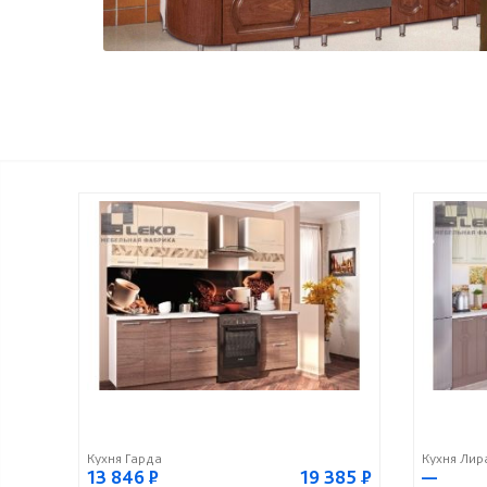
Кухня Гарда
Кухня Лир
13 846
Р
19 385
Р
—