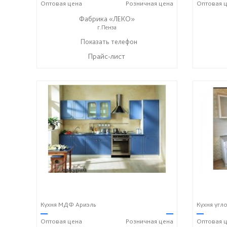
Оптовая
цена
Розничная
цена
Оптовая
ц
Фабрика «ЛЕКО»
г.Пенза
+7 (800) 222-93-90
Показать телефон
☎
Прайс-лист
Кухня МДФ Ариэль
Кухня угл
—
—
—
Оптовая
цена
Розничная
цена
Оптовая
ц