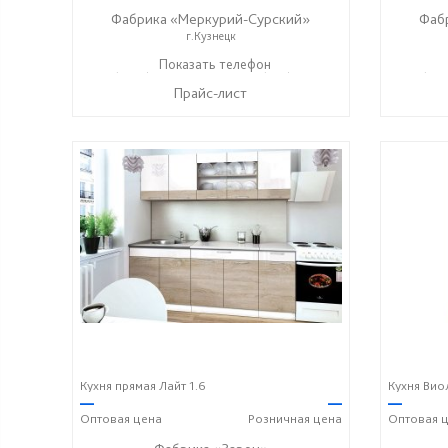
Фабрика «Меркурий-Сурский»
Фаб
г.Кузнецк
+7 (8415) 73-05-06
Показать телефон
+7 (937) 400-89-79
+7 (841
☎
☎
☎
Прайс-лист
Кухня прямая Лайт 1.6
Кухня Вио
—
—
—
Оптовая
цена
Розничная
цена
Оптовая
ц