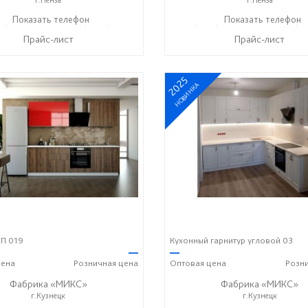
2) 73-85-16
Показать телефон
+7 (8412) 20-22-62
+7 (8412) 73-85-16
Показать телефон
+7 (84
☎
☎
☎
Прайс-лист
Прайс-лист
2025
НОВИНКА
П 019
Кухонный гарнитур угловой 03
—
—
ена
Розничная
цена
Оптовая
цена
Розн
Фабрика «МИКС»
Фабрика «МИКС»
г.Кузнецк
г.Кузнецк