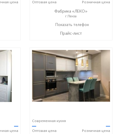
ичная
цена
Оптовая
цена
Розничная
цена
Фабрика «ЛЕКО»
г.Пенза
+7 (800) 222-93-90
Показать телефон
☎
Прайс-лист
Современная кухня
—
—
—
ичная
цена
Оптовая
цена
Розничная
цена