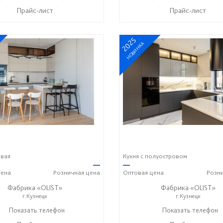
Прайс-лист
Прайс-лист
2025
НОВИНКА
овая
Кухня с полуостровом
—
—
ена
Розничная
цена
Оптовая
цена
Розн
Фабрика «OLIST»
Фабрика «OLIST»
г.Кузнецк
г.Кузнецк
Показать телефон
+7 937 412 77 79
Показать телефон
+7 937 412 77 79
☎
☎