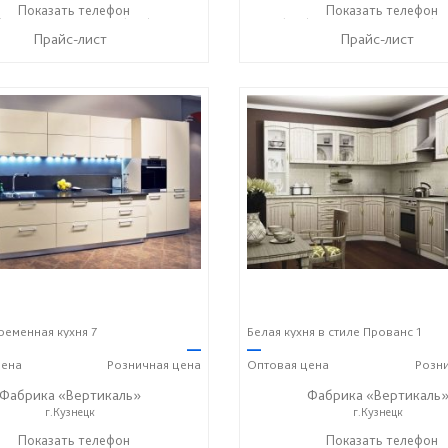
) 423-36-37
Показать телефон
+7 (937) 428-44-55
+7 (937) 423-36-37
Показать телефон
+7 (93
☎
☎
☎
Прайс-лист
Прайс-лист
ременная кухня 7
Белая кухня в стиле Прованс 1
—
—
ена
Розничная
цена
Оптовая
цена
Розн
Фабрика «Вертикаль»
Фабрика «Вертикаль
г.Кузнецк
г.Кузнецк
) 38-059-88
Показать телефон
+7 (927) 38-003-77
+7 (927) 38-059-88
Показать телефон
+7 (9
☎
☎
☎