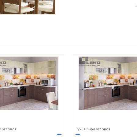
а угловая
Кухня Лира угловая
—
—