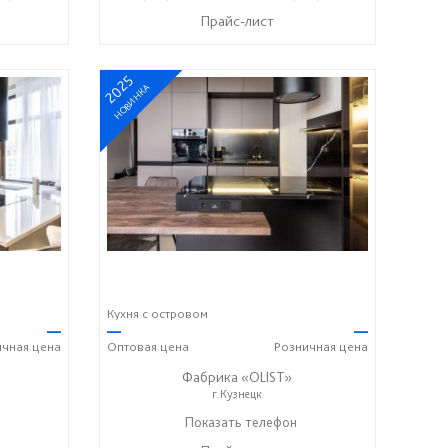
Прайс-лист
2025
НОВИНКА
Кухня с островом
—
—
—
ичная
цена
Оптовая
цена
Розничная
цена
Фабрика «OLIST»
г.Кузнецк
Показать телефон
+7 937 412 77 79
☎