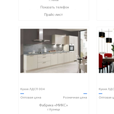
+7 (8412) 73-85-16
Показать телефон
+7 (8412) 20-22-62
+7 (841
☎
☎
☎
Прайс-лист
Кухня ЛДСП 004
Кухня ЛДС
—
—
—
Оптовая
цена
Розничная
цена
Оптовая
ц
Фабрика «МИКС»
г.Кузнецк