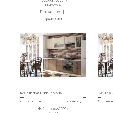
Фабрика «Зарон»
г.Богословка
+7 (8412) 21-50-66
Показать телефон
☎
Прайс-лист
Кухня прямая МДФ Палермо
Кухня пр
—
—
—
Оптовая
цена
Розничная
цена
Оптовая
ц
Фабрика «ФОРЕС»
г.Пенза