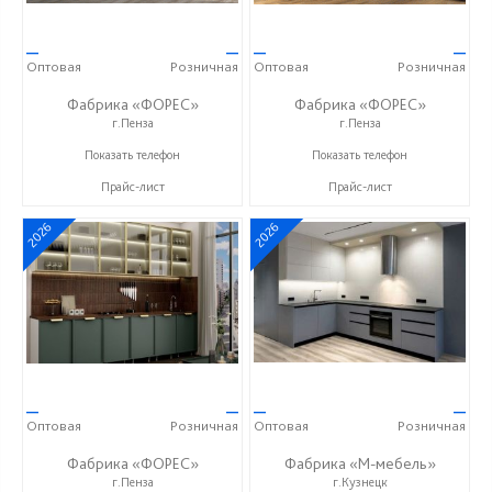
—
—
—
—
Оптовая
Розничная
Оптовая
Розничная
Фабрика «ФОРЕС»
Фабрика «ФОРЕС»
г.Пенза
г.Пенза
+7 (8412) 73-85-16
+7 (8412) 73-85-16
Показать телефон
Показать телефон
Прайс-лист
Прайс-лист
2026
2026
—
—
—
—
Оптовая
Розничная
Оптовая
Розничная
Фабрика «ФОРЕС»
Фабрика «М-мебель»
г.Пенза
г.Кузнецк