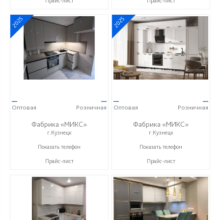
Прайс-лист
Прайс-лист
2025
2025
—
—
—
—
Оптовая
Розничная
Оптовая
Розничная
Фабрика «МИКС»
Фабрика «МИКС»
г.Кузнецк
г.Кузнецк
+7 (937) 423-36-37
+7 (937) 423-36-37
Показать телефон
Показать телефон
Прайс-лист
Прайс-лист