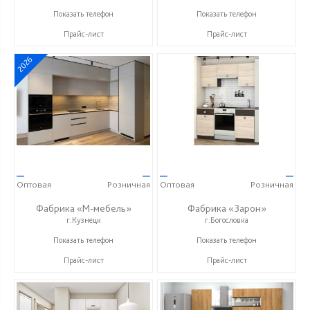
+7 (8412) 73-85-16
+7 (902) 349-19-19
Показать телефон
Показать телефон
Прайс-лист
Прайс-лист
2026
—
—
—
—
Оптовая
Розничная
Оптовая
Розничная
Фабрика «М-мебель»
Фабрика «Зарон»
г.Кузнецк
г.Богословка
+7 (902) 349-19-19
+7 (8412) 21-50-66
Показать телефон
Показать телефон
Прайс-лист
Прайс-лист