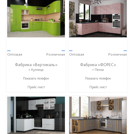
—
—
—
—
Оптовая
Розничная
Оптовая
Розничная
Фабрика «Вертикаль»
Фабрика «ФОРЕС»
г.Кузнецк
г.Пенза
+7 (927) 38-059-88
+7 (8412) 73-85-16
Показать телефон
Показать телефон
Прайс-лист
Прайс-лист