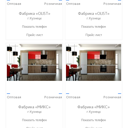
Оптовая
Розничная
Оптовая
Розничная
Фабрика «OLIST»
Фабрика «OLIST»
г.Кузнецк
г.Кузнецк
+7 937 412 77 79
+7 937 412 77 79
Показать телефон
Показать телефон
Прайс-лист
Прайс-лист
—
—
—
—
Оптовая
Розничная
Оптовая
Розничная
Фабрика «МИКС»
Фабрика «МИКС»
г.Кузнецк
г.Кузнецк
+7 (937) 423-36-37
+7 (937) 423-36-37
Показать телефон
Показать телефон