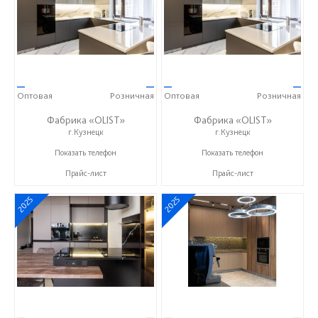
—
—
—
—
Оптовая
Розничная
Оптовая
Розничная
Фабрика «OLIST»
Фабрика «OLIST»
г.Кузнецк
г.Кузнецк
+7 937 412 77 79
+7 937 412 77 79
Показать телефон
Показать телефон
Прайс-лист
Прайс-лист
2025
2025
—
—
—
—