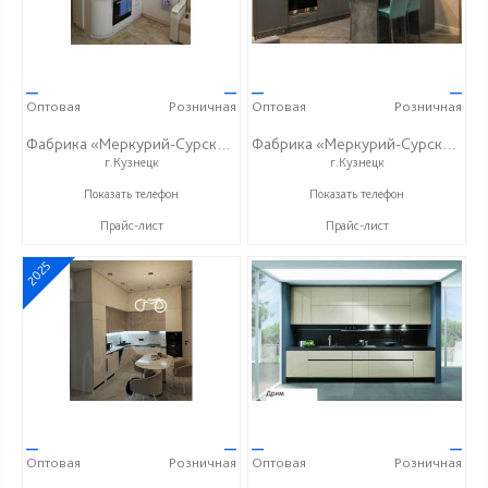
—
—
—
—
Оптовая
Розничная
Оптовая
Розничная
Фабрика «Меркурий-Сурский»
Фабрика «Меркурий-Сурский»
г.Кузнецк
г.Кузнецк
+7 (8415) 73-05-06
+7 (8415) 73-05-06
Показать телефон
Показать телефон
Прайс-лист
Прайс-лист
2025
—
—
—
—
Оптовая
Розничная
Оптовая
Розничная