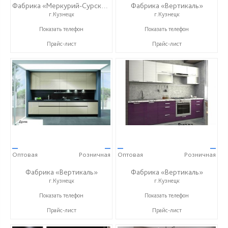
Фабрика «Меркурий-Сурский»
Фабрика «Вертикаль»
г.Кузнецк
г.Кузнецк
+7 (8415) 73-05-06
+7 (927) 38-059-88
Показать телефон
Показать телефон
Прайс-лист
Прайс-лист
—
—
—
—
Оптовая
Розничная
Оптовая
Розничная
Фабрика «Вертикаль»
Фабрика «Вертикаль»
г.Кузнецк
г.Кузнецк
+7 (927) 38-059-88
+7 (927) 38-059-88
Показать телефон
Показать телефон
Прайс-лист
Прайс-лист