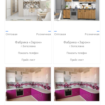
—
—
—
—
Оптовая
Розничная
Оптовая
Розничная
Фабрика «Зарон»
Фабрика «Зарон»
г.Богословка
г.Богословка
+7 (8412) 21-50-66
+7 (8412) 21-50-66
Показать телефон
Показать телефон
Прайс-лист
Прайс-лист