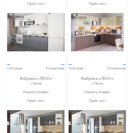
Прайс-лист
Прайс-лист
—
—
—
—
Оптовая
Розничная
Оптовая
Розничная
Фабрика «ЛЕКО»
Фабрика «ЛЕКО»
г.Пенза
г.Пенза
+7 (800) 222-93-90
+7 (800) 222-93-90
Показать телефон
Показать телефон
Прайс-лист
Прайс-лист