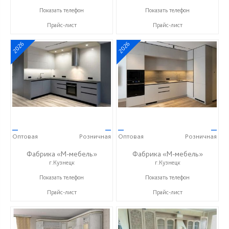
+7 (8412) 73-85-16
+7 (8412) 73-85-16
Показать телефон
Показать телефон
Прайс-лист
Прайс-лист
2026
2026
—
—
—
—
Оптовая
Розничная
Оптовая
Розничная
Фабрика «М-мебель»
Фабрика «М-мебель»
г.Кузнецк
г.Кузнецк
+7 (902) 349-19-19
+7 (902) 349-19-19
Показать телефон
Показать телефон
Прайс-лист
Прайс-лист