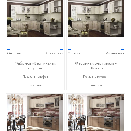
—
—
—
—
Оптовая
Розничная
Оптовая
Розничная
Фабрика «Вертикаль»
Фабрика «Вертикаль»
г.Кузнецк
г.Кузнецк
+7 (927) 38-059-88
+7 (927) 38-059-88
Показать телефон
Показать телефон
Прайс-лист
Прайс-лист