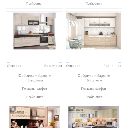
Прайс-лист
Прайс-лист
—
—
—
—
Оптовая
Розничная
Оптовая
Розничная
Фабрика «Зарон»
Фабрика «Зарон»
г.Богословка
г.Богословка
+7 (8412) 21-50-66
+7 (8412) 21-50-66
Показать телефон
Показать телефон
Прайс-лист
Прайс-лист