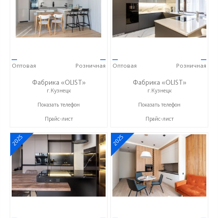
—
—
—
—
Оптовая
Розничная
Оптовая
Розничная
Фабрика «OLIST»
Фабрика «OLIST»
г.Кузнецк
г.Кузнецк
+7 937 412 77 79
+7 937 412 77 79
Показать телефон
Показать телефон
Прайс-лист
Прайс-лист
2025
2025
—
—
—
—