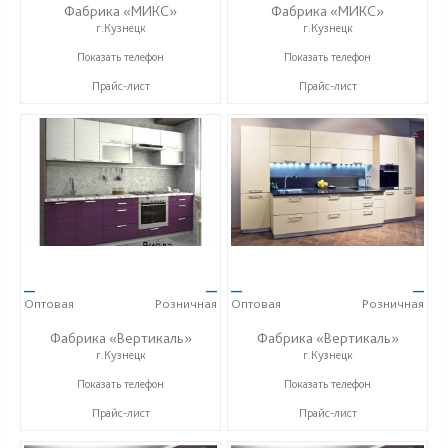
Фабрика «МИКС»
Фабрика «МИКС»
г.Кузнецк
г.Кузнецк
+7 (937) 423-36-37
+7 (937) 423-36-37
Показать телефон
Показать телефон
Прайс-лист
Прайс-лист
—
—
—
—
Оптовая
Розничная
Оптовая
Розничная
Фабрика «Вертикаль»
Фабрика «Вертикаль»
г.Кузнецк
г.Кузнецк
+7 (927) 38-059-88
+7 (927) 38-059-88
Показать телефон
Показать телефон
Прайс-лист
Прайс-лист