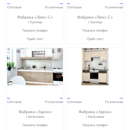
—
—
—
—
Оптовая
Розничная
Оптовая
Розничная
Фабрика «Люкс-С»
Фабрика «Люкс-С»
г.Кузнецк
г.Кузнецк
+ 7 (999) 748-11-11
+ 7 (999) 748-11-11
Показать телефон
Показать телефон
Прайс-лист
Прайс-лист
—
—
—
—
Оптовая
Розничная
Оптовая
Розничная
Фабрика «Зарон»
Фабрика «Зарон»
г.Богословка
г.Богословка
+7 (8412) 21-50-66
+7 (8412) 21-50-66
Показать телефон
Показать телефон