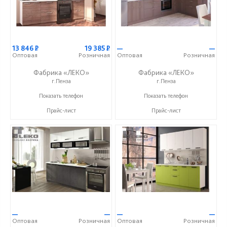
13 846
Р
19 385
Р
—
—
Оптовая
Розничная
Оптовая
Розничная
Фабрика «ЛЕКО»
Фабрика «ЛЕКО»
г.Пенза
г.Пенза
+7 (800) 222-93-90
+7 (800) 222-93-90
Показать телефон
Показать телефон
Прайс-лист
Прайс-лист
—
—
—
—
Оптовая
Розничная
Оптовая
Розничная