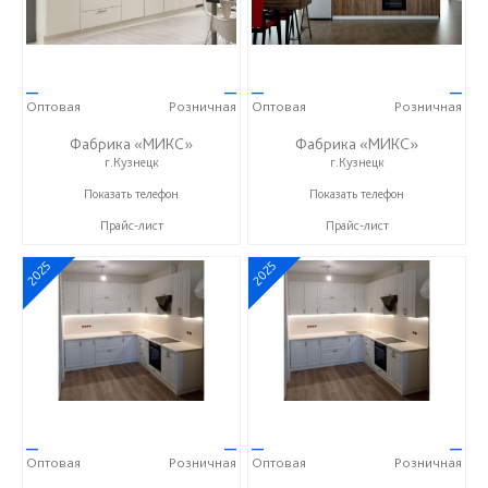
—
—
—
—
Оптовая
Розничная
Оптовая
Розничная
Фабрика «МИКС»
Фабрика «МИКС»
г.Кузнецк
г.Кузнецк
+7 (937) 423-36-37
+7 (937) 423-36-37
Показать телефон
Показать телефон
Прайс-лист
Прайс-лист
2025
2025
—
—
—
—
Оптовая
Розничная
Оптовая
Розничная