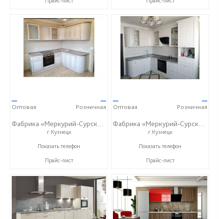
Прайс-лист
Прайс-лист
—
—
—
—
Оптовая
Розничная
Оптовая
Розничная
Фабрика «Меркурий-Сурский»
Фабрика «Меркурий-Сурский»
г.Кузнецк
г.Кузнецк
+7 (8415) 73-05-06
+7 (8415) 73-05-06
Показать телефон
Показать телефон
Прайс-лист
Прайс-лист