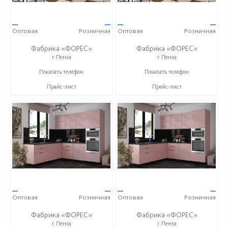
—
—
—
—
Оптовая
Розничная
Оптовая
Розничная
Фабрика «ФОРЕС»
Фабрика «ФОРЕС»
г.Пенза
г.Пенза
+7 (8412) 73-85-16
+7 (8412) 73-85-16
Показать телефон
Показать телефон
Прайс-лист
Прайс-лист
—
—
—
—
Оптовая
Розничная
Оптовая
Розничная
Фабрика «ФОРЕС»
Фабрика «ФОРЕС»
г.Пенза
г.Пенза