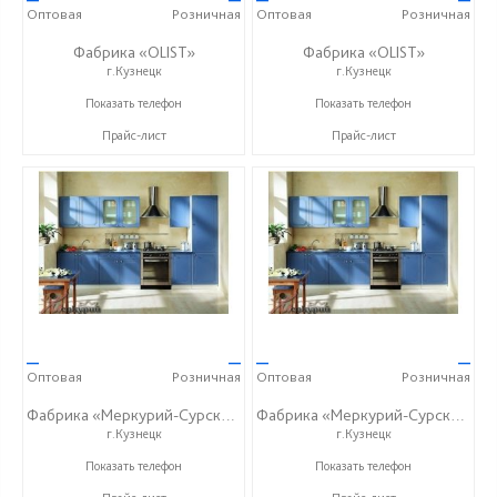
Оптовая
Розничная
Оптовая
Розничная
Фабрика «OLIST»
Фабрика «OLIST»
г.Кузнецк
г.Кузнецк
+7 937 412 77 79
+7 937 412 77 79
Показать телефон
Показать телефон
Прайс-лист
Прайс-лист
—
—
—
—
Оптовая
Розничная
Оптовая
Розничная
Фабрика «Меркурий-Сурский»
Фабрика «Меркурий-Сурский»
г.Кузнецк
г.Кузнецк
+7 (8415) 73-05-06
+7 (8415) 73-05-06
Показать телефон
Показать телефон