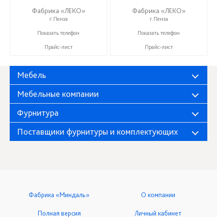
Фабрика «ЛЕКО»
Фабрика «ЛЕКО»
г.Пенза
г.Пенза
+7 (800) 222-93-90
+7 (800) 222-93-90
Показать телефон
Показать телефон
Прайс-лист
Прайс-лист
Мебель
Мебельные компании
Фурнитура
Поставщики фурнитуры и комплектующих
Фабрика «Миндаль»
О компании
Полная версия
Личный кабинет