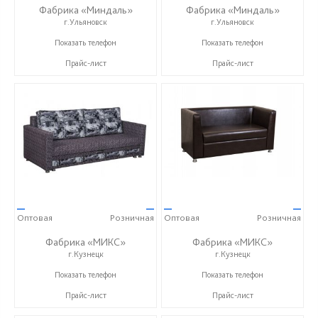
Фабрика «Миндаль»
Фабрика «Миндаль»
г.Ульяновск
г.Ульяновск
+7 (927) 630-62-82
+7 (927) 630-62-82
Показать телефон
Показать телефон
Прайс-лист
Прайс-лист
—
—
—
—
Оптовая
Розничная
Оптовая
Розничная
Фабрика «МИКС»
Фабрика «МИКС»
г.Кузнецк
г.Кузнецк
+7 (937) 423-36-37
+7 (937) 423-36-37
Показать телефон
Показать телефон
Прайс-лист
Прайс-лист