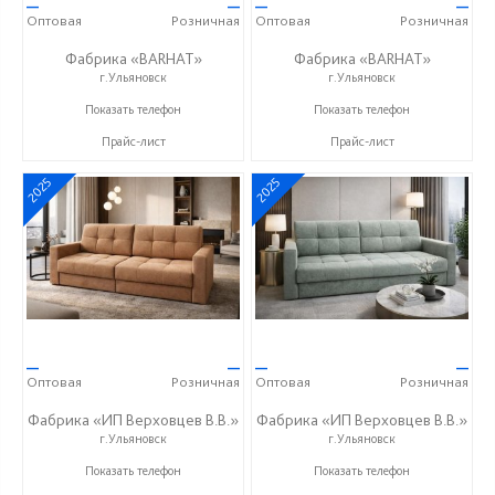
—
—
—
—
Оптовая
Розничная
Оптовая
Розничная
Фабрика «BARHAT»
Фабрика «BARHAT»
г.Ульяновск
г.Ульяновск
+7 (996) 219-29-77
+7 (996) 219-29-77
Показать телефон
Показать телефон
Прайс-лист
Прайс-лист
2025
2025
—
—
—
—
Оптовая
Розничная
Оптовая
Розничная
Фабрика «ИП Верховцев В.В.»
Фабрика «ИП Верховцев В.В.»
г.Ульяновск
г.Ульяновск
8-987-637-27-82
8-987-637-27-82
Показать телефон
Показать телефон