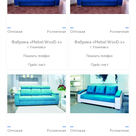
—
—
—
—
Оптовая
Розничная
Оптовая
Розничная
Фабрика «Mebel WooD-s»
Фабрика «Mebel WooD-s»
г.Ульяновск
г.Ульяновск
+7 (906) 140-08-08
+7 (906) 140-08-08
Показать телефон
Показать телефон
Прайс-лист
Прайс-лист
—
—
—
—
Оптовая
Розничная
Оптовая
Розничная