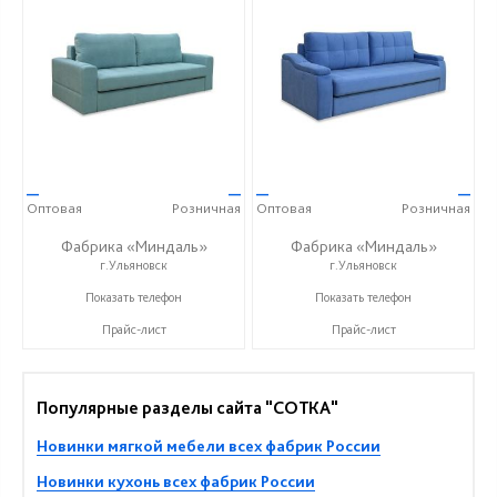
—
—
—
—
Оптовая
Розничная
Оптовая
Розничная
Фабрика «Миндаль»
Фабрика «Миндаль»
г.Ульяновск
г.Ульяновск
+7 (927) 630-62-82
+7 (927) 630-62-82
Показать телефон
Показать телефон
Прайс-лист
Прайс-лист
Популярные разделы сайта "СОТКА"
Новинки мягкой мебели всех фабрик России
Новинки кухонь всех фабрик России