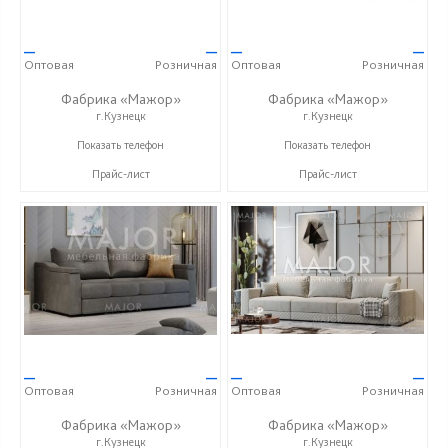
—
—
—
—
Оптовая
Розничная
Оптовая
Розничная
Фабрика «Мажор»
Фабрика «Мажор»
г.Кузнецк
г.Кузнецк
+7 (999) 611-98-99
+7 (999) 611-98-99
Показать телефон
Показать телефон
Прайс-лист
Прайс-лист
—
—
—
—
Оптовая
Розничная
Оптовая
Розничная
Фабрика «Мажор»
Фабрика «Мажор»
г.Кузнецк
г.Кузнецк