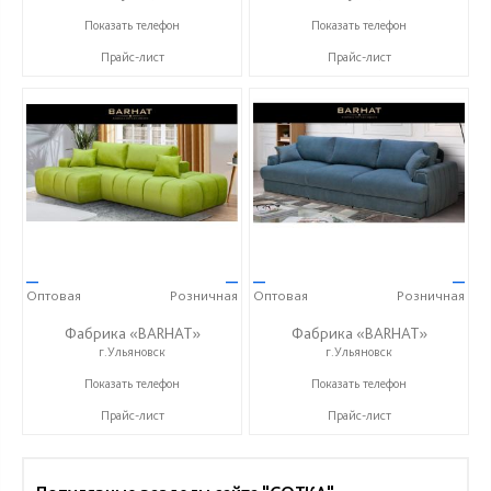
+7 (999) 611-98-99
+7 (999) 611-98-99
Показать телефон
Показать телефон
Прайс-лист
Прайс-лист
—
—
—
—
Оптовая
Розничная
Оптовая
Розничная
Фабрика «BARHAT»
Фабрика «BARHAT»
г.Ульяновск
г.Ульяновск
+7 (996) 219-29-77
+7 (996) 219-29-77
Показать телефон
Показать телефон
Прайс-лист
Прайс-лист