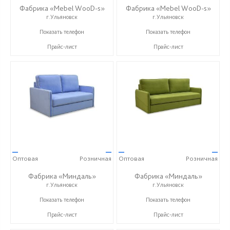
Фабрика «Mebel WooD-s»
Фабрика «Mebel WooD-s»
г.Ульяновск
г.Ульяновск
+7 (906) 140-08-08
+7 (906) 140-08-08
Показать телефон
Показать телефон
Прайс-лист
Прайс-лист
—
—
—
—
Оптовая
Розничная
Оптовая
Розничная
Фабрика «Миндаль»
Фабрика «Миндаль»
г.Ульяновск
г.Ульяновск
+7 (927) 630-62-82
+7 (927) 630-62-82
Показать телефон
Показать телефон
Прайс-лист
Прайс-лист