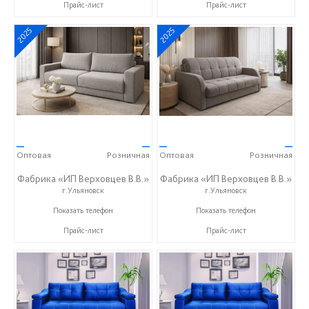
Прайс-лист
Прайс-лист
2025
2025
—
—
—
—
Оптовая
Розничная
Оптовая
Розничная
Фабрика «ИП Верховцев В.В.»
Фабрика «ИП Верховцев В.В.»
г.Ульяновск
г.Ульяновск
8-987-637-27-82
8-987-637-27-82
Показать телефон
Показать телефон
Прайс-лист
Прайс-лист