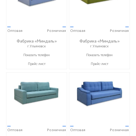
—
—
—
—
Оптовая
Розничная
Оптовая
Розничная
Фабрика «Миндаль»
Фабрика «Миндаль»
г.Ульяновск
г.Ульяновск
+7 (927) 630-62-82
+7 (927) 630-62-82
Показать телефон
Показать телефон
Прайс-лист
Прайс-лист
—
—
—
—
Оптовая
Розничная
Оптовая
Розничная