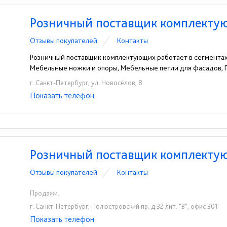
Розничный поставщик комплекту
Отзывы покупателей
Контакты
Розничный поставщик комплектующих работает в сегментах
Мебельные ножки и опоры, Мебельные петли для фасадов,
г. Санкт-Петербург, ул. Новосёлов, 8
Показать телефон
+7(812)441-36-41
☎
Розничный поставщик комплекту
Отзывы покупателей
Контакты
Продажи.
г. Санкт-Петербург, Полюстровский пр. д.32 лит. "В", офис 301
Показать телефон
8 (812) 987-43-93
+7(812)716-42-88
+7(81
☎
☎
☎