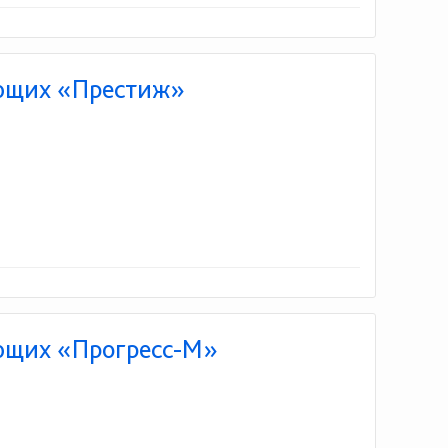
ющих «Престиж»
ющих «Прогресс-М»