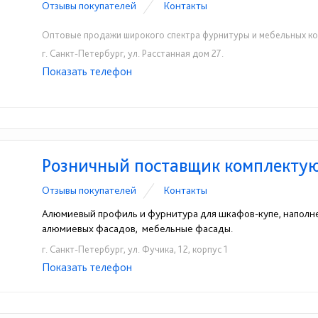
Отзывы покупателей
Контакты
Оптовые продажи широкого спектра фурнитуры и мебельных к
г. Санкт-Петербург, ул. Расстанная дом 27.
Показать телефон
+7 (812) 449-52-47
+7 (967) 595-10-98
☎
☎
Розничный поставщик комплект
Отзывы покупателей
Контакты
Алюмиевый профиль и фурнитура для шкафов-купе, наполн
алюмиевых фасадов, мебельные фасады.
г. Санкт-Петербург, ул. Фучика, 12, корпус 1
Показать телефон
+7-950-020-63-02
8(812)449-71-57
☎
☎