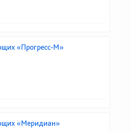
ющих «Прогресс-М»
ующих «Меридиан»