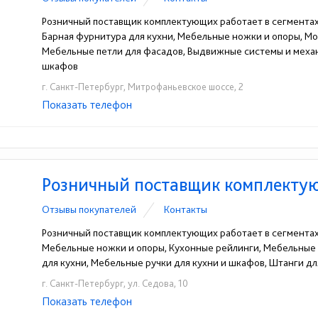
Розничный поставщик комплектующих работает в сегментах
Барная фурнитура для кухни, Мебельные ножки и опоры, Мо
Мебельные петли для фасадов, Выдвижные системы и механ
шкафов
г. Санкт-Петербург, Митрофаньевское шоссе, 2
Показать телефон
+7 (800) 500-54-67
☎
Розничный поставщик комплекту
Отзывы покупателей
Контакты
Розничный поставщик комплектующих работает в сегментах
Мебельные ножки и опоры, Кухонные рейлинги, Мебельные
для кухни, Мебельные ручки для кухни и шкафов, Штанги 
г. Санкт-Петербург, ул. Седова, 10
Показать телефон
+7-921-789-50-46
+7812242-95-72
+79219
☎
☎
☎