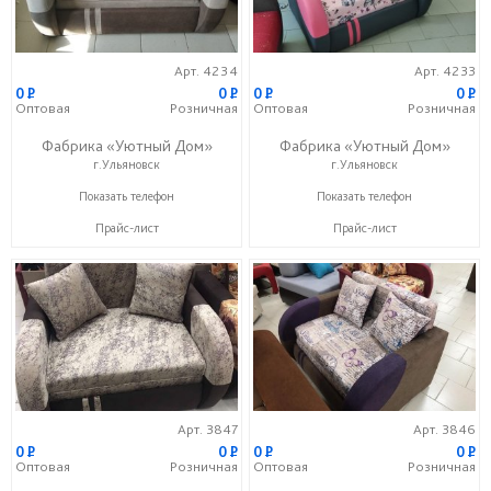
Арт. 4234
Арт. 4233
0
P
0
P
0
P
0
P
Оптовая
Розничная
Оптовая
Розничная
Фабрика «Уютный Дом»
Фабрика «Уютный Дом»
г.Ульяновск
г.Ульяновск
+7 (927) 815-33-33
+7 (927) 815-33-33
Показать телефон
Показать телефон
Прайс-лист
Прайс-лист
Арт. 3847
Арт. 3846
0
P
0
P
0
P
0
P
Оптовая
Розничная
Оптовая
Розничная