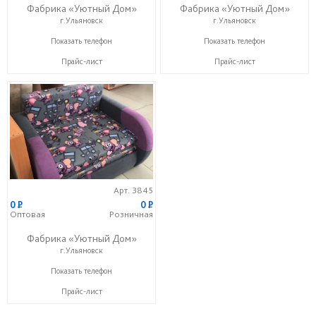
Фабрика «Уютный Дом»
Фабрика «Уютный Дом»
г.Ульяновск
г.Ульяновск
+7 (927) 815-33-33
+7 (927) 815-33-33
Показать телефон
Показать телефон
Прайс-лист
Прайс-лист
Арт. 3845
0
P
0
P
Оптовая
Розничная
Фабрика «Уютный Дом»
г.Ульяновск
+7 (927) 815-33-33
Показать телефон
Прайс-лист