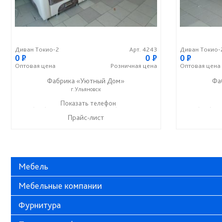
Диван Токио-2
Арт. 4243
Диван Токио-
0
P
0
P
0
P
Оптовая
цена
Розничная
цена
Оптовая
цена
Фабрика «Уютный Дом»
Фа
г.Ульяновск
+7 (927) 815-33-33
Показать телефон
+7 (927) 825-33-33
+7 (927) 81
☎
☎
☎
Прайс-лист
Мебель
Мебельные компании
Фурнитура