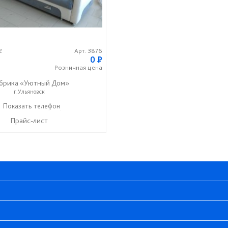
2
Арт. 3876
0
P
Розничная
цена
брика «Уютный Дом»
г.Ульяновск
5-33-33
Показать телефон
+7 (927) 825-33-33
☎
Прайс-лист