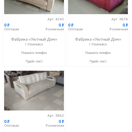
Арт. 4245
Арт. 3878
0
P
0
P
0
P
0
P
Оптовая
Розничная
Оптовая
Розничная
Фабрика «Уютный Дом»
Фабрика «Уютный Дом»
г.Ульяновск
г.Ульяновск
+7 (927) 815-33-33
+7 (927) 815-33-33
Показать телефон
Показать телефон
Прайс-лист
Прайс-лист
Арт. 3862
0
P
0
P
Оптовая
Розничная