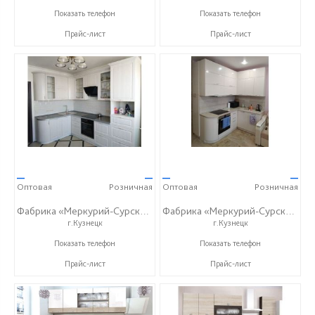
+7 (8415) 73-05-06
+7 (8415) 73-05-06
Показать телефон
Показать телефон
Прайс-лист
Прайс-лист
—
—
—
—
Оптовая
Розничная
Оптовая
Розничная
Фабрика «Меркурий-Сурский»
Фабрика «Меркурий-Сурский»
г.Кузнецк
г.Кузнецк
+7 (8415) 73-05-06
+7 (8415) 73-05-06
Показать телефон
Показать телефон
Прайс-лист
Прайс-лист