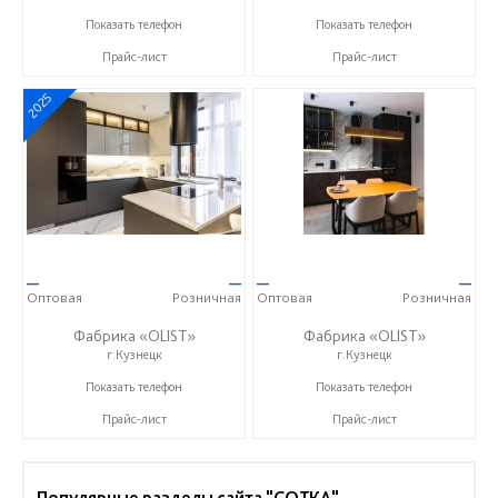
+7 937 412 77 79
+7 937 412 77 79
Показать телефон
Показать телефон
Прайс-лист
Прайс-лист
2025
—
—
—
—
Оптовая
Розничная
Оптовая
Розничная
Фабрика «OLIST»
Фабрика «OLIST»
г.Кузнецк
г.Кузнецк
+7 937 412 77 79
+7 937 412 77 79
Показать телефон
Показать телефон
Прайс-лист
Прайс-лист
Популярные разделы сайта "СОТКА"