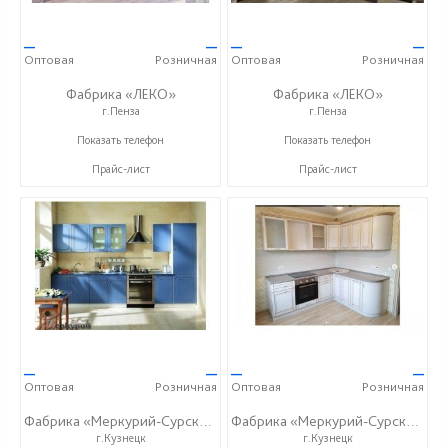
—
—
—
—
Оптовая
Розничная
Оптовая
Розничная
Фабрика «ЛЕКО»
Фабрика «ЛЕКО»
г.Пенза
г.Пенза
+7 (800) 222-93-90
+7 (800) 222-93-90
Показать телефон
Показать телефон
Прайс-лист
Прайс-лист
—
—
—
—
Оптовая
Розничная
Оптовая
Розничная
Фабрика «Меркурий-Сурский»
Фабрика «Меркурий-Сурский»
г.Кузнецк
г.Кузнецк