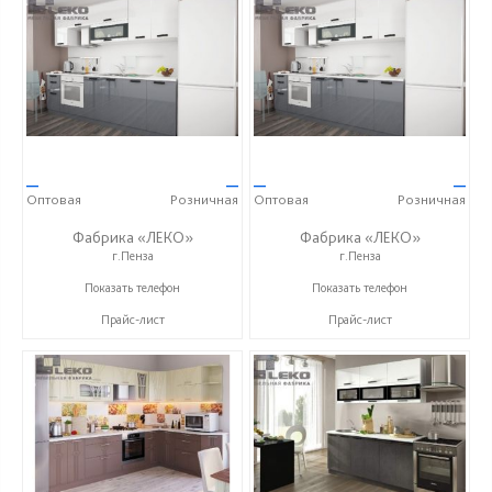
—
—
—
—
Оптовая
Розничная
Оптовая
Розничная
Фабрика «ЛЕКО»
Фабрика «ЛЕКО»
г.Пенза
г.Пенза
+7 (800) 222-93-90
+7 (800) 222-93-90
Показать телефон
Показать телефон
Прайс-лист
Прайс-лист