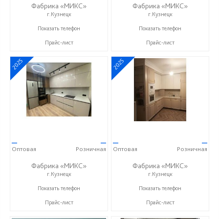
Фабрика «МИКС»
Фабрика «МИКС»
г.Кузнецк
г.Кузнецк
+7 (937) 423-36-37
+7 (937) 423-36-37
Показать телефон
Показать телефон
Прайс-лист
Прайс-лист
2025
2025
—
—
—
—
Оптовая
Розничная
Оптовая
Розничная
Фабрика «МИКС»
Фабрика «МИКС»
г.Кузнецк
г.Кузнецк
+7 (937) 423-36-37
+7 (937) 423-36-37
Показать телефон
Показать телефон
Прайс-лист
Прайс-лист