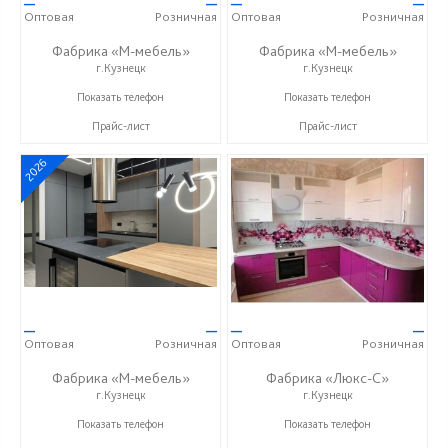
—
—
—
—
Оптовая
Розничная
Оптовая
Розничная
Фабрика «М-мебель»
Фабрика «М-мебель»
г.Кузнецк
г.Кузнецк
+7 (902) 349-19-19
+7 (902) 349-19-19
Показать телефон
Показать телефон
Прайс-лист
Прайс-лист
2026
—
—
—
—
Оптовая
Розничная
Оптовая
Розничная
Фабрика «М-мебель»
Фабрика «Люкс-С»
г.Кузнецк
г.Кузнецк
+7 (902) 349-19-19
+ 7 (999) 748-11-11
Показать телефон
Показать телефон