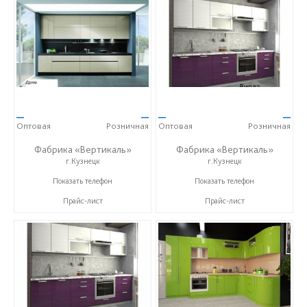
—
—
—
—
Оптовая
Розничная
Оптовая
Розничная
Фабрика «Вертикаль»
Фабрика «Вертикаль»
г.Кузнецк
г.Кузнецк
+7 (927) 38-059-88
+7 (927) 38-059-88
Показать телефон
Показать телефон
Прайс-лист
Прайс-лист