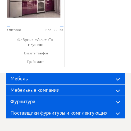
—
—
Оптовая
Розничная
Фабрика «Люкс-С»
г.Кузнецк
+ 7 (999) 748-11-11
Показать телефон
Прайс-лист
Мебель
Мебельные компании
Фурнитура
Поставщики фурнитуры и комплектующих