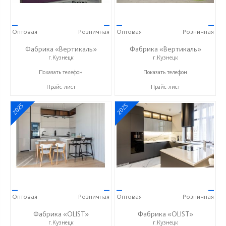
—
—
—
—
Оптовая
Розничная
Оптовая
Розничная
Фабрика «Вертикаль»
Фабрика «Вертикаль»
г.Кузнецк
г.Кузнецк
+7 (927) 38-059-88
+7 (927) 38-059-88
Показать телефон
Показать телефон
Прайс-лист
Прайс-лист
2025
2025
—
—
—
—
Оптовая
Розничная
Оптовая
Розничная
Фабрика «OLIST»
Фабрика «OLIST»
г.Кузнецк
г.Кузнецк