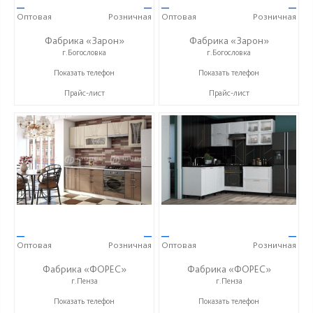
—
—
—
—
Оптовая
Розничная
Оптовая
Розничная
Фабрика «Зарон»
Фабрика «Зарон»
г.Богословка
г.Богословка
+7 (8412) 21-50-66
+7 (8412) 21-50-66
Показать телефон
Показать телефон
Прайс-лист
Прайс-лист
—
—
—
—
Оптовая
Розничная
Оптовая
Розничная
Фабрика «ФОРЕС»
Фабрика «ФОРЕС»
г.Пенза
г.Пенза
+7 (8412) 73-85-16
+7 (8412) 73-85-16
Показать телефон
Показать телефон