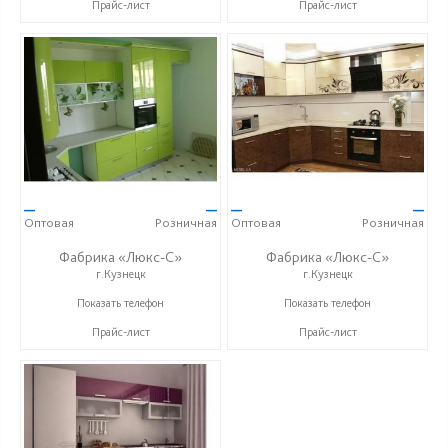
Прайс-лист
Прайс-лист
—
—
—
—
Оптовая
Розничная
Оптовая
Розничная
Фабрика «Люкс-С»
Фабрика «Люкс-С»
г.Кузнецк
г.Кузнецк
+ 7 (999) 748-11-11
+ 7 (999) 748-11-11
Показать телефон
Показать телефон
Прайс-лист
Прайс-лист