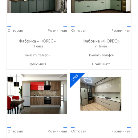
—
—
—
—
Оптовая
Розничная
Оптовая
Розничная
Фабрика «ФОРЕС»
Фабрика «ФОРЕС»
г.Пенза
г.Пенза
+7 (8412) 73-85-16
+7 (8412) 73-85-16
Показать телефон
Показать телефон
Прайс-лист
Прайс-лист
2025
—
—
—
—
Оптовая
Розничная
Оптовая
Розничная