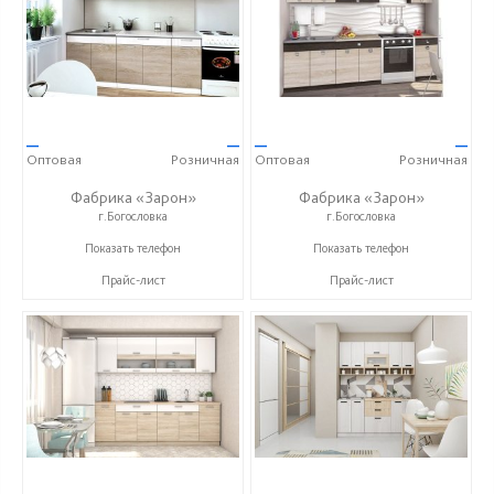
—
—
—
—
Оптовая
Розничная
Оптовая
Розничная
Фабрика «Зарон»
Фабрика «Зарон»
г.Богословка
г.Богословка
+7 (8412) 21-50-66
+7 (8412) 21-50-66
Показать телефон
Показать телефон
Прайс-лист
Прайс-лист