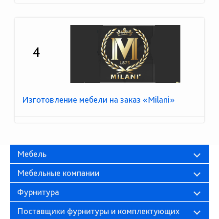
4
Изготовление мебели на заказ «Milani»
Мебель
Мебельные компании
Фурнитура
Поставщики фурнитуры и комплектующих