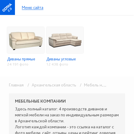
Меню сайта
2.0
Диваны прямые
Диваны угловые
24 191 фото
12 438 фото
Главная
/ Архангельская область
/ Мебель на заказ
/ Мягка
МЕБЕЛЬНЫЕ КОМПАНИИ
Здесь полный каталог: 4 производств диванов и
мягкой мебели на заказ по индивидуальным размерам
в Архангельской области.
Логотип каждой компании - это ссылка на каталог с
фото мебели, сайт, отзывы, цены и рейтинг доверия