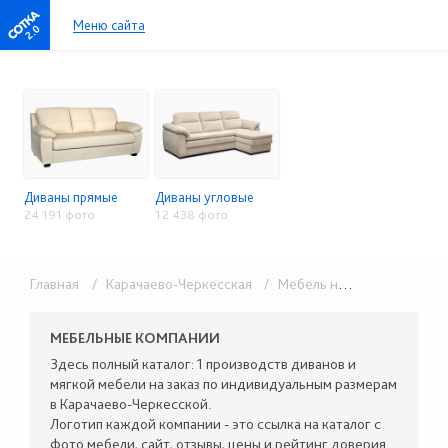
Меню сайта
2.0
Диваны прямые
Диваны угловые
24 191 фото
12 438 фото
Главная
/ Карачаево-Черкесская
/ Мебель на заказ
/ Мягкая
МЕБЕЛЬНЫЕ КОМПАНИИ
Здесь полный каталог: 1 производств диванов и
мягкой мебели на заказ по индивидуальным размерам
в Карачаево-Черкесской.
Логотип каждой компании - это ссылка на каталог с
фото мебели, сайт, отзывы, цены и рейтинг доверия