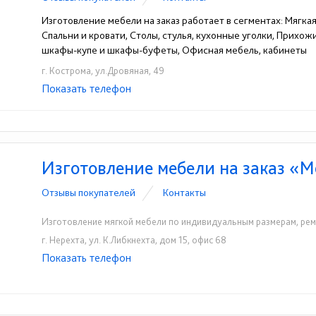
Изготовление мебели на заказ работает в сегментах: Мягка
Спальни и кровати, Столы, стулья, кухонные уголки, Прихо
шкафы-купе и шкафы-буфеты, Офисная мебель, кабинеты
г. Кострома, ул.Дровяная, 49
Показать телефон
+7(4942)42-50-04
☎
Изготовление мебели на заказ «М
Отзывы покупателей
Контакты
Изготовление мягкой мебели по индивидуальным размерам, ремо
г. Нерехта, ул. К.Либкнехта, дом 15, офис 68
Показать телефон
+7(953)660-05-71
☎