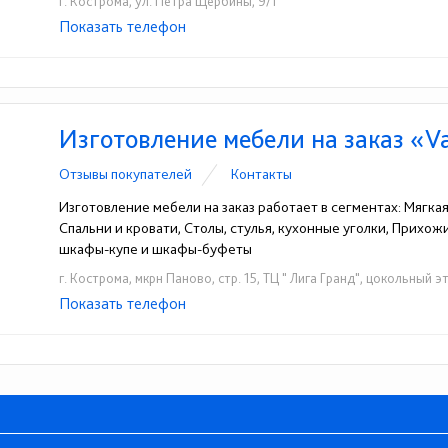
г. Кострома, ул. Петра Щербины, 9/1
Показать телефон
+7(4942)42-20-82
+7(4942)42-17-72
☎
☎
Изготовление мебели на заказ «V
Отзывы покупателей
Контакты
Изготовление мебели на заказ работает в сегментах: Мягка
Спальни и кровати, Столы, стулья, кухонные уголки, Прихо
шкафы-купе и шкафы-буфеты
г. Кострома, мкрн Паново, стр. 15, ТЦ " Лига Гранд", цокольный э
Показать телефон
+7 (4942) 36-00-06
+7 (910) 956-00-06
☎
☎