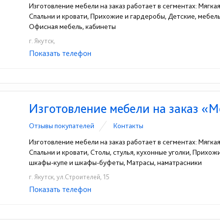
Изготовление мебели на заказ работает в сегментах: Мягка
Спальни и кровати, Прихожие и гардеробы, Детские, мебе
Офисная мебель, кабинеты
г. Якутск,
Показать телефон
+7(4112)401-111
+7(4112)45-01-79
☎
☎
Изготовление мебели на заказ «
Отзывы покупателей
Контакты
Изготовление мебели на заказ работает в сегментах: Мягка
Спальни и кровати, Столы, стулья, кухонные уголки, Прихо
шкафы-купе и шкафы-буфеты, Матрасы, наматрасники
г. Якутск, ул.Строителей, 15
Показать телефон
+7(4112)43-90-51
☎