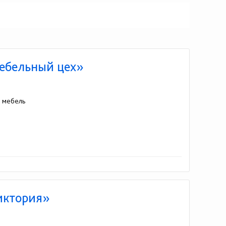
Мебельный цех»
я мебель
иктория»