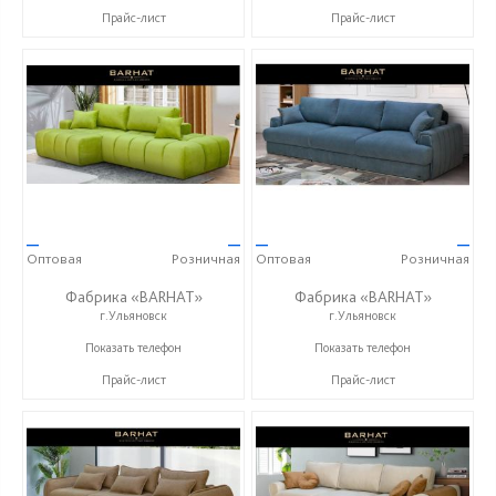
Прайс-лист
Прайс-лист
—
—
—
—
Оптовая
Розничная
Оптовая
Розничная
Фабрика «BARHAT»
Фабрика «BARHAT»
г.Ульяновск
г.Ульяновск
+7 (996) 219-29-77
+7 (996) 219-29-77
Показать телефон
Показать телефон
Прайс-лист
Прайс-лист