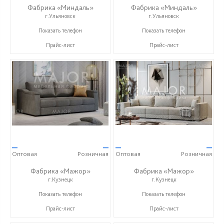
Фабрика «Миндаль»
Фабрика «Миндаль»
г.Ульяновск
г.Ульяновск
+7 (927) 630-62-82
+7 (927) 630-62-82
Показать телефон
Показать телефон
Прайс-лист
Прайс-лист
—
—
—
—
Оптовая
Розничная
Оптовая
Розничная
Фабрика «Мажор»
Фабрика «Мажор»
г.Кузнецк
г.Кузнецк
+7 (999) 611-98-99
+7 (999) 611-98-99
Показать телефон
Показать телефон
Прайс-лист
Прайс-лист