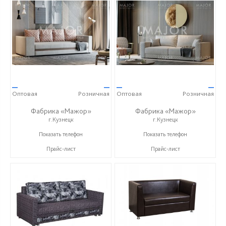
—
—
—
—
Оптовая
Розничная
Оптовая
Розничная
Фабрика «Мажор»
Фабрика «Мажор»
г.Кузнецк
г.Кузнецк
+7 (999) 611-98-99
+7 (999) 611-98-99
Показать телефон
Показать телефон
Прайс-лист
Прайс-лист