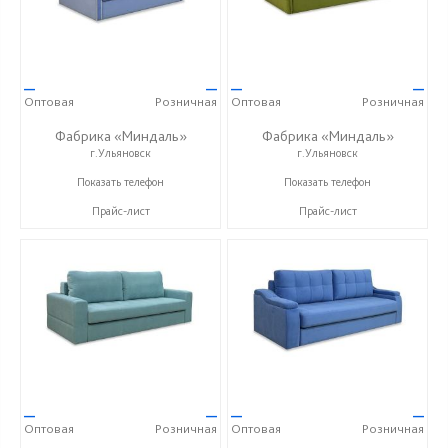
—
—
—
—
Оптовая
Розничная
Оптовая
Розничная
Фабрика «Миндаль»
Фабрика «Миндаль»
г.Ульяновск
г.Ульяновск
+7 (927) 630-62-82
+7 (927) 630-62-82
Показать телефон
Показать телефон
Прайс-лист
Прайс-лист
—
—
—
—
Оптовая
Розничная
Оптовая
Розничная