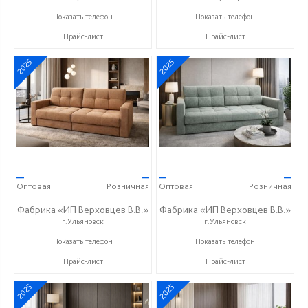
+7 (937) 423-36-37
+7 (937) 423-36-37
Показать телефон
Показать телефон
Прайс-лист
Прайс-лист
2025
2025
—
—
—
—
Оптовая
Розничная
Оптовая
Розничная
Фабрика «ИП Верховцев В.В.»
Фабрика «ИП Верховцев В.В.»
г.Ульяновск
г.Ульяновск
8-987-637-27-82
8-987-637-27-82
Показать телефон
Показать телефон
Прайс-лист
Прайс-лист
2025
2025