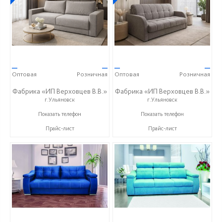
—
—
—
—
Оптовая
Розничная
Оптовая
Розничная
Фабрика «ИП Верховцев В.В.»
Фабрика «ИП Верховцев В.В.»
г.Ульяновск
г.Ульяновск
8-987-637-27-82
8-987-637-27-82
Показать телефон
Показать телефон
Прайс-лист
Прайс-лист