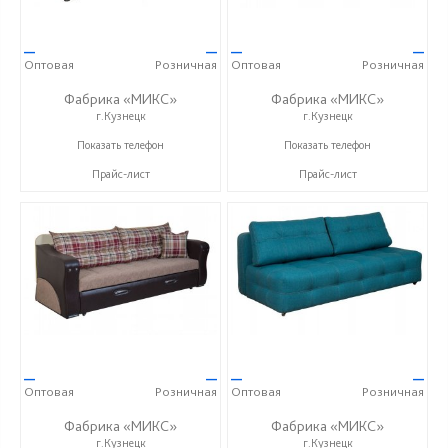
—
—
—
—
Оптовая
Розничная
Оптовая
Розничная
Фабрика «МИКС»
Фабрика «МИКС»
г.Кузнецк
г.Кузнецк
+7 (937) 423-36-37
+7 (937) 423-36-37
Показать телефон
Показать телефон
Прайс-лист
Прайс-лист
—
—
—
—
Оптовая
Розничная
Оптовая
Розничная
Фабрика «МИКС»
Фабрика «МИКС»
г.Кузнецк
г.Кузнецк