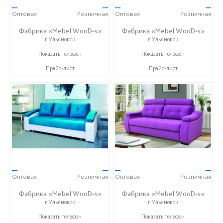
—
—
—
—
Оптовая
Розничная
Оптовая
Розничная
Фабрика «Mebel WooD-s»
Фабрика «Mebel WooD-s»
г.Ульяновск
г.Ульяновск
+7 (906) 140-08-08
+7 (906) 140-08-08
Показать телефон
Показать телефон
Прайс-лист
Прайс-лист
—
—
—
—
Оптовая
Розничная
Оптовая
Розничная
Фабрика «Mebel WooD-s»
Фабрика «Mebel WooD-s»
г.Ульяновск
г.Ульяновск
+7 (906) 140-08-08
+7 (906) 140-08-08
Показать телефон
Показать телефон