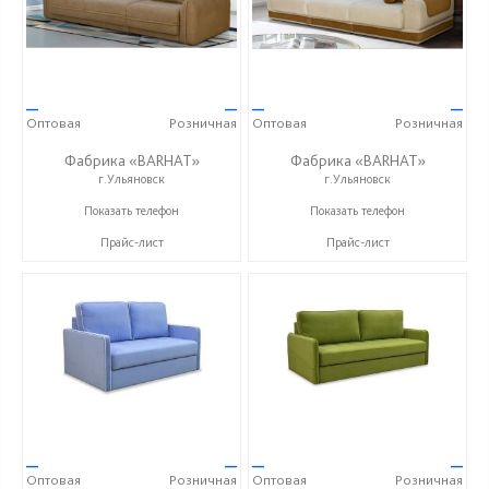
—
—
—
—
Оптовая
Розничная
Оптовая
Розничная
Фабрика «BARHAT»
Фабрика «BARHAT»
г.Ульяновск
г.Ульяновск
+7 (996) 219-29-77
+7 (996) 219-29-77
Показать телефон
Показать телефон
Прайс-лист
Прайс-лист
—
—
—
—
Оптовая
Розничная
Оптовая
Розничная