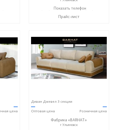
17) 612-77-76
+7 (906) 140-08-08
Показать телефон
+7 (917) 612-77-76
☎
☎
Прайс-лист
Диван Джевел 3 секции
—
—
—
ичная
цена
Оптовая
цена
Розничная
цена
Фабрика «BARHAT»
г.Ульяновск