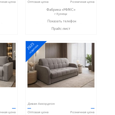
ичная
цена
Оптовая
цена
Розничная
цена
Фабрика «МИКС»
г.Кузнецк
7) 428-44-55
+7 (937) 423-36-37
Показать телефон
+7 (937) 428-44-55
☎
☎
Прайс-лист
2025
НОВИНКА
Диван Аккордеон
—
—
—
ичная
цена
Оптовая
цена
Розничная
цена