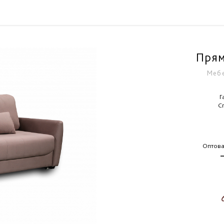
Прям
Мебе
Г
С
Оптова