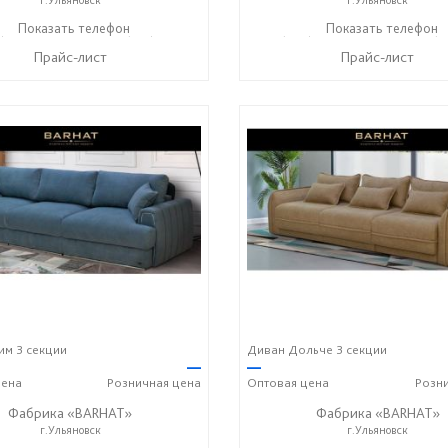
) 140-08-08
Показать телефон
+7 (917) 612-77-76
+7 (906) 140-08-08
Показать телефон
+7 (9
☎
☎
☎
Прайс-лист
Прайс-лист
м 3 секции
Диван Дольче 3 секции
—
—
ена
Розничная
цена
Оптовая
цена
Розн
Фабрика «BARHAT»
Фабрика «BARHAT»
г.Ульяновск
г.Ульяновск