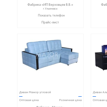
Фабрика «ИП Верховцев В.В.»
Фаб
г.Ульяновск
8-987-637-27-82
Показать телефон
☎
Прайс-лист
Диван Мажор угловой
Диван Аль
—
—
—
Оптовая
цена
Розничная
цена
Оптовая
ц