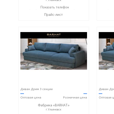
+7 (906) 140-08-08
Показать телефон
+7 (917) 612-77-76
+7 (906
☎
☎
☎
Прайс-лист
Диван Дрим 3 секции
Диван Дри
—
—
—
Оптовая
цена
Розничная
цена
Оптовая
ц
Фабрика «BARHAT»
г.Ульяновск