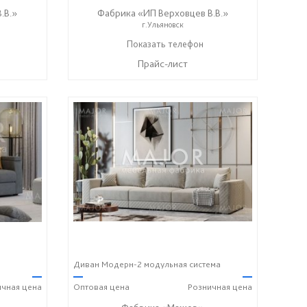
.В.»
Фабрика «ИП Верховцев В.В.»
г.Ульяновск
8-987-637-27-82
Показать телефон
☎
Прайс-лист
Диван Модерн-2 модульная система
—
—
—
ичная
цена
Оптовая
цена
Розничная
цена