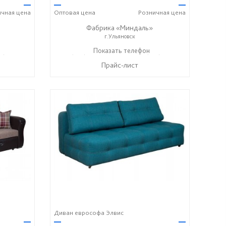
—
—
—
ичная
цена
Оптовая
цена
Розничная
цена
Фабрика «Миндаль»
г.Ульяновск
7) 638-44-17
+7 (927) 630-62-82
Показать телефон
+7 (917) 638-44-17
☎
☎
Прайс-лист
Диван еврософа Элвис
—
—
—