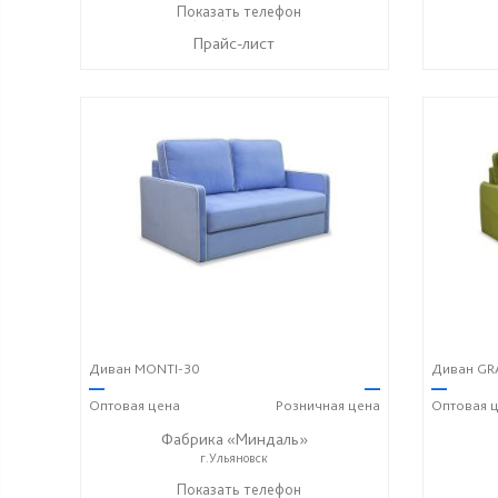
+7 (996) 219-29-77
Показать телефон
☎
Прайс-лист
Диван MONTI-30
Диван GR
—
—
—
Оптовая
цена
Розничная
цена
Оптовая
ц
Фабрика «Миндаль»
г.Ульяновск
+7 (927) 630-62-82
Показать телефон
+7 (917) 638-44-17
+7 (927
☎
☎
☎