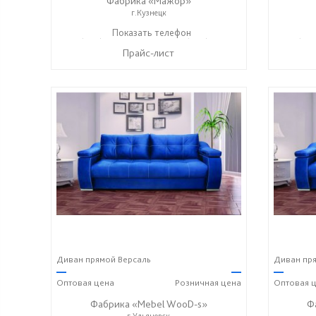
Фабрика «Мажор»
г.Кузнецк
+7 (999) 611-98-99
Показать телефон
+7 (999) 610-99-95
+7 (999
☎
☎
☎
Прайс-лист
Диван прямой Версаль
Диван пря
—
—
—
Оптовая
цена
Розничная
цена
Оптовая
ц
Фабрика «Mebel WooD-s»
Ф
г.Ульяновск