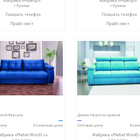
Фабрика «Мажор»
Фабрика «Мажор»
г.Кузнецк
г.Кузнецк
) 611-98-99
Показать телефон
+7 (999) 610-99-95
+7 (999) 611-98-99
Показать телефон
+7 (9
☎
☎
☎
Прайс-лист
Прайс-лист
мой Версаль
Диван Неаполь прямой
—
—
ена
Розничная
цена
Оптовая
цена
Розн
абрика «Mebel WooD-s»
Фабрика «Mebel WooD-
г.Ульяновск
г.Ульяновск