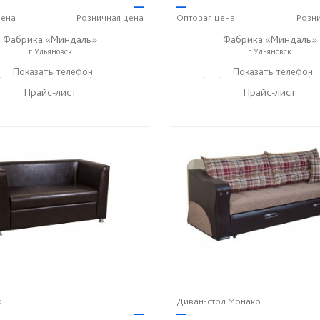
—
—
ена
Розничная
цена
Оптовая
цена
Розн
Фабрика «Миндаль»
Фабрика «Миндаль»
г.Ульяновск
г.Ульяновск
) 630-62-82
Показать телефон
+7 (917) 638-44-17
+7 (927) 630-62-82
Показать телефон
+7 (91
☎
☎
☎
Прайс-лист
Прайс-лист
о
Диван-стол Монако
—
—