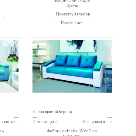
Фабрика «Мажор»
г.Кузнецк
99) 610-99-95
+7 (999) 611-98-99
Показать телефон
+7 (999) 610-99-95
☎
☎
Прайс-лист
Диван прямой Верона
—
—
—
ичная
цена
Оптовая
цена
Розничная
цена
s»
Фабрика «Mebel WooD-s»
г.Ульяновск