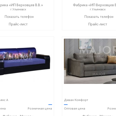
рика «ИП Верховцев В.В.»
Фабрика «ИП Верховцев В
г.Ульяновск
г.Ульяновск
8-987-637-27-82
Показать телефон
8-987-637-27-82
Показать телефон
☎
☎
Прайс-лист
Прайс-лист
янс А
Диван Комфорт
—
—
ена
Розничная
цена
Оптовая
цена
Розн