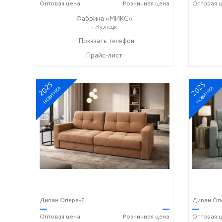
Оптовая
цена
Розничная
цена
Оптовая
ц
Фабрика «МИКС»
г.Кузнецк
+7 (937) 423-36-37
Показать телефон
+7 (937) 428-44-55
+7 (937
☎
☎
☎
Прайс-лист
2025
2025
НОВИНКА
НОВИНКА
Диван Опера-2
Диван Оп
—
—
—
Оптовая
цена
Розничная
цена
Оптовая
ц