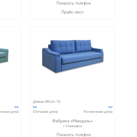
+7 (996) 219-29-77
Показать телефон
☎
Прайс-лист
Диван BELLA-10
—
—
—
ичная
цена
Оптовая
цена
Розничная
цена
Фабрика «Миндаль»
г.Ульяновск
7) 638-44-17
+7 (927) 630-62-82
Показать телефон
+7 (917) 638-44-17
☎
☎