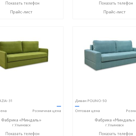
+7 (996) 219-29-77
Показать телефон
+7 (996) 219-29-77
Показать телефон
☎
☎
Прайс-лист
Прайс-лист
AZIA-31
Диван POLINO-50
—
—
ена
Розничная
цена
Оптовая
цена
Розн
Фабрика «Миндаль»
Фабрика «Миндаль»
г.Ульяновск
г.Ульяновск
) 630-62-82
Показать телефон
+7 (917) 638-44-17
+7 (927) 630-62-82
Показать телефон
+7 (91
☎
☎
☎