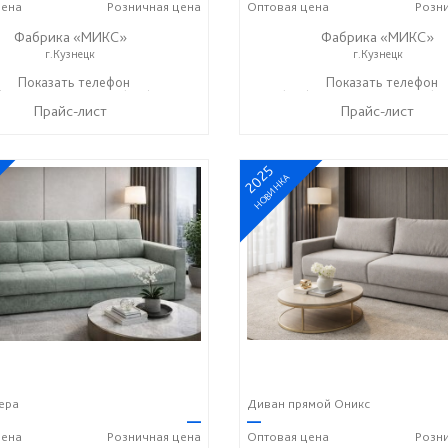
ена
Розничная
цена
Оптовая
цена
Розн
Фабрика «МИКС»
Фабрика «МИКС»
г.Кузнецк
г.Кузнецк
) 423-36-37
Показать телефон
+7 (937) 428-44-55
+7 (937) 423-36-37
Показать телефон
+7 (93
☎
☎
☎
Прайс-лист
Прайс-лист
2025
НОВИНКА
ера
Диван прямой Оникс
—
—
ена
Розничная
цена
Оптовая
цена
Розн