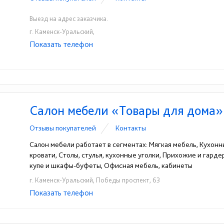
Выезд на адрес заказчика.
г. Каменск-Уральский,
Показать телефон
+7-950-193-51-53
☎
Салон мебели «Товары для дома»
Отзывы покупателей
Контакты
Салон мебели работает в сегментах: Мягкая мебель, Кухонн
кровати, Столы, стулья, кухонные уголки, Прихожие и гард
купе и шкафы-буфеты, Офисная мебель, кабинеты
г. Каменск-Уральский, Победы проспект, 63
Показать телефон
+7(3439)31-84-88
+7(3439)31-84-80
+7(34
☎
☎
☎