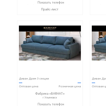
+7 (906) 140-08-08
Показать телефон
+7 (917) 612-77-76
+7 (906
☎
☎
☎
Прайс-лист
Диван Дрим 3 секции
Диван Дри
—
—
—
Оптовая
цена
Розничная
цена
Оптовая
ц
Фабрика «BARHAT»
г.Ульяновск
+7 (996) 219-29-77
Показать телефон
☎