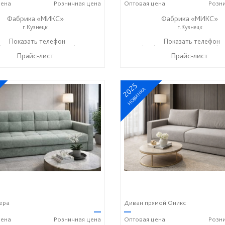
ена
Розничная
цена
Оптовая
цена
Розн
Фабрика «МИКС»
Фабрика «МИКС»
г.Кузнецк
г.Кузнецк
) 423-36-37
Показать телефон
+7 (937) 428-44-55
+7 (937) 423-36-37
Показать телефон
+7 (93
☎
☎
☎
Прайс-лист
Прайс-лист
2025
НОВИНКА
ера
Диван прямой Оникс
—
—
ена
Розничная
цена
Оптовая
цена
Розн