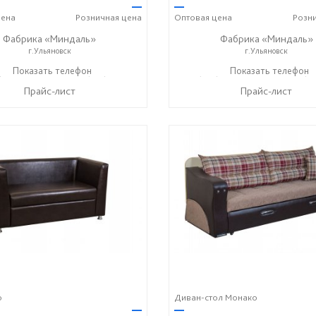
—
—
ена
Розничная
цена
Оптовая
цена
Розн
Фабрика «Миндаль»
Фабрика «Миндаль»
г.Ульяновск
г.Ульяновск
) 630-62-82
Показать телефон
+7 (917) 638-44-17
+7 (927) 630-62-82
Показать телефон
+7 (91
☎
☎
☎
Прайс-лист
Прайс-лист
о
Диван-стол Монако
—
—