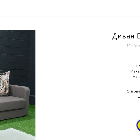
Диван 
Мебел
С
Меха
Нап
Оптова