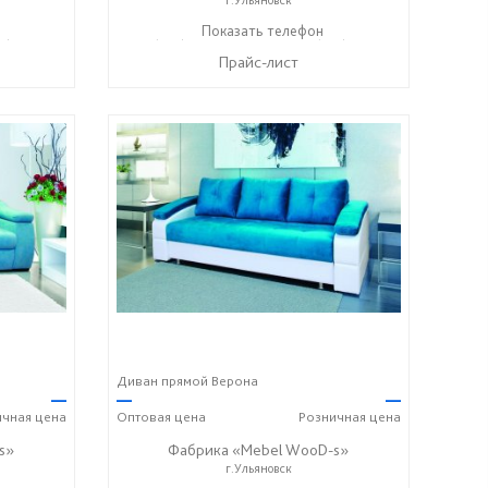
7) 638-44-17
+7 (927) 630-62-82
Показать телефон
+7 (917) 638-44-17
☎
☎
Прайс-лист
Диван прямой Верона
—
—
—
ичная
цена
Оптовая
цена
Розничная
цена
s»
Фабрика «Mebel WooD-s»
г.Ульяновск