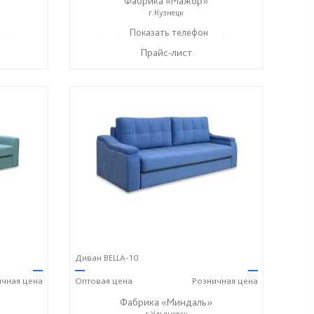
Фабрика «Мажор»
г.Кузнецк
99) 610-99-95
+7 (999) 611-98-99
Показать телефон
+7 (999) 610-99-95
☎
☎
Прайс-лист
Диван BELLA-10
—
—
—
ичная
цена
Оптовая
цена
Розничная
цена
Фабрика «Миндаль»
г.Ульяновск