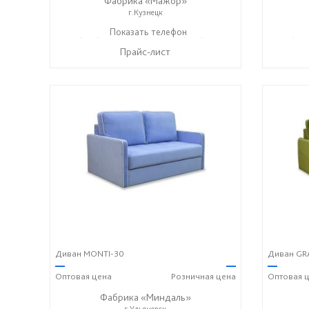
Фабрика «Мажор»
г.Кузнецк
+7 (999) 611-98-99
Показать телефон
+7 (999) 610-99-95
+7 (999
☎
☎
☎
Прайс-лист
Диван MONTI-30
Диван GR
—
—
—
Оптовая
цена
Розничная
цена
Оптовая
ц
Фабрика «Миндаль»
г.Ульяновск