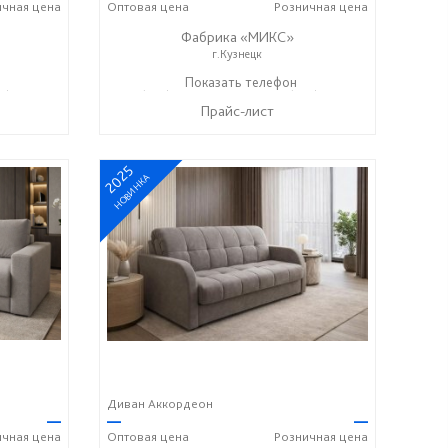
ичная
цена
Оптовая
цена
Розничная
цена
Фабрика «МИКС»
г.Кузнецк
7) 428-44-55
+7 (937) 423-36-37
Показать телефон
+7 (937) 428-44-55
☎
☎
Прайс-лист
2025
НОВИНКА
Диван Аккордеон
—
—
—
ичная
цена
Оптовая
цена
Розничная
цена