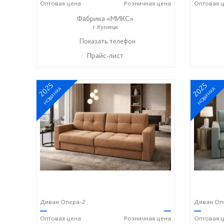
Оптовая
цена
Розничная
цена
Оптовая
ц
Фабрика «МИКС»
г.Кузнецк
+7 (937) 423-36-37
Показать телефон
+7 (937) 428-44-55
+7 (937
☎
☎
☎
Прайс-лист
2025
2025
НОВИНКА
НОВИНКА
Диван Опера-2
Диван Оп
—
—
—
Оптовая
цена
Розничная
цена
Оптовая
ц