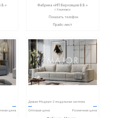
.В.»
Фабрика «ИП Верховцев В.В.»
г.Ульяновск
8-987-637-27-82
Показать телефон
☎
Прайс-лист
Диван Модерн-2 модульная система
—
—
—
ичная
цена
Оптовая
цена
Розничная
цена