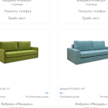
Фабрика «Мажор»
Фабрика «Мажор»
г.Кузнецк
г.Кузнецк
) 611-98-99
Показать телефон
+7 (999) 610-99-95
+7 (999) 611-98-99
Показать телефон
+7 (9
☎
☎
☎
Прайс-лист
Прайс-лист
AZIA-31
Диван POLINO-50
—
—
ена
Розничная
цена
Оптовая
цена
Розн
Фабрика «Миндаль»
Фабрика «Миндаль»
г.Ульяновск
г.Ульяновск