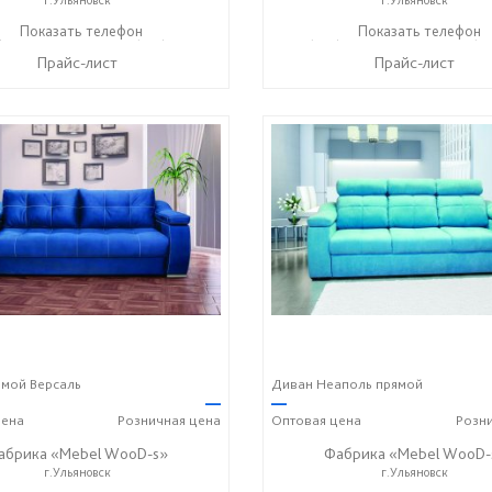
) 630-62-82
Показать телефон
+7 (917) 638-44-17
+7 (927) 630-62-82
Показать телефон
+7 (91
☎
☎
☎
Прайс-лист
Прайс-лист
мой Версаль
Диван Неаполь прямой
—
—
ена
Розничная
цена
Оптовая
цена
Розн
абрика «Mebel WooD-s»
Фабрика «Mebel WooD-
г.Ульяновск
г.Ульяновск