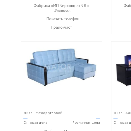
Фабрика «ИП Верховцев В.В.»
Фаб
г.Ульяновск
8-987-637-27-82
Показать телефон
☎
Прайс-лист
Диван Мажор угловой
Диван Аль
—
—
—
Оптовая
цена
Розничная
цена
Оптовая
ц