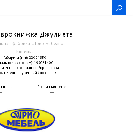
Еврокнижка Джулиета
ьная фабрика «Трио мебель»
г. Кинешма
Габариты (мм): 2200*950
пальное место (мм): 1950*1400
низм трансформации: Еврокнижка
олнитель: пружинный блок + ППУ
я цена:
Розничная цена:
—
—