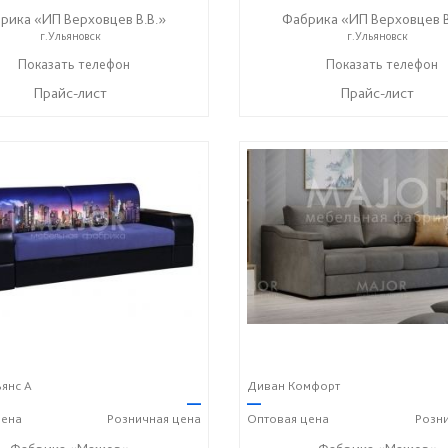
рика «ИП Верховцев В.В.»
Фабрика «ИП Верховцев В
г.Ульяновск
г.Ульяновск
8-987-637-27-82
Показать телефон
8-987-637-27-82
Показать телефон
☎
☎
Прайс-лист
Прайс-лист
янс А
Диван Комфорт
—
—
ена
Розничная
цена
Оптовая
цена
Розн