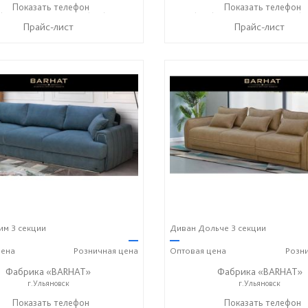
) 140-08-08
Показать телефон
+7 (917) 612-77-76
+7 (906) 140-08-08
Показать телефон
+7 (9
☎
☎
☎
Прайс-лист
Прайс-лист
м 3 секции
Диван Дольче 3 секции
—
—
ена
Розничная
цена
Оптовая
цена
Розн
Фабрика «BARHAT»
Фабрика «BARHAT»
г.Ульяновск
г.Ульяновск
+7 (996) 219-29-77
Показать телефон
+7 (996) 219-29-77
Показать телефон
☎
☎