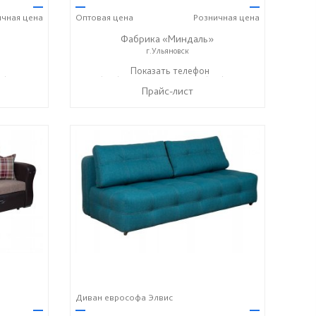
—
—
—
ичная
цена
Оптовая
цена
Розничная
цена
Фабрика «Миндаль»
г.Ульяновск
7) 638-44-17
+7 (927) 630-62-82
Показать телефон
+7 (917) 638-44-17
☎
☎
Прайс-лист
Диван еврософа Элвис
—
—
—