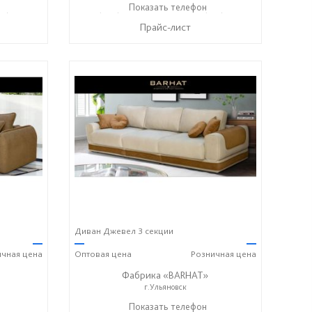
17) 612-77-76
+7 (906) 140-08-08
Показать телефон
+7 (917) 612-77-76
☎
☎
Прайс-лист
Диван Джевел 3 секции
—
—
—
ичная
цена
Оптовая
цена
Розничная
цена
Фабрика «BARHAT»
г.Ульяновск
+7 (996) 219-29-77
Показать телефон
☎