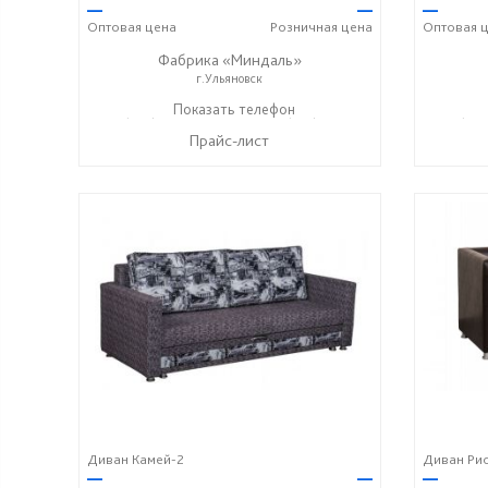
—
—
—
Оптовая
цена
Розничная
цена
Оптовая
ц
Фабрика «Миндаль»
г.Ульяновск
+7 (927) 630-62-82
Показать телефон
+7 (917) 638-44-17
+7 (927
☎
☎
☎
Прайс-лист
Диван Камей-2
Диван Ри
—
—
—