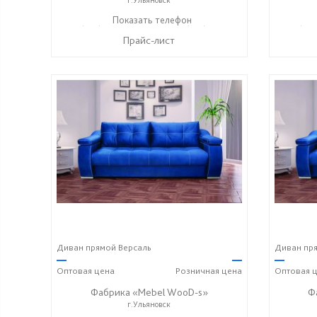
+7 (927) 630-62-82
Показать телефон
+7 (917) 638-44-17
+7 (927
☎
☎
☎
Прайс-лист
Диван прямой Версаль
Диван пря
—
—
—
Оптовая
цена
Розничная
цена
Оптовая
ц
Фабрика «Mebel WooD-s»
Ф
г.Ульяновск