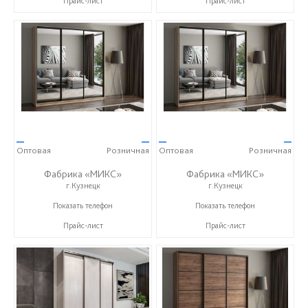
Прайс-лист
Прайс-лист
—
—
—
—
Оптовая
Розничная
Оптовая
Розничная
Фабрика «МИКС»
Фабрика «МИКС»
г.Кузнецк
г.Кузнецк
+7 (937) 423-36-37
+7 (937) 423-36-37
Показать телефон
Показать телефон
Прайс-лист
Прайс-лист