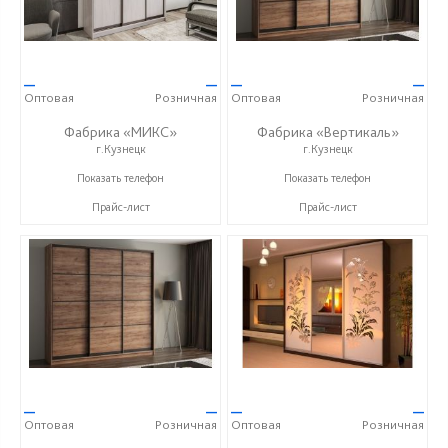
—
—
—
—
Оптовая
Розничная
Оптовая
Розничная
Фабрика «МИКС»
Фабрика «Вертикаль»
г.Кузнецк
г.Кузнецк
+7 (937) 423-36-37
+7 (927) 38-059-88
Показать телефон
Показать телефон
Прайс-лист
Прайс-лист
—
—
—
—
Оптовая
Розничная
Оптовая
Розничная