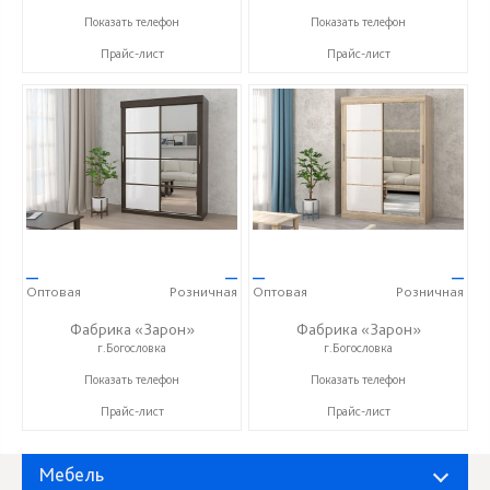
+7 (8412) 21-50-66
+7 (8412) 21-50-66
Показать телефон
Показать телефон
Прайс-лист
Прайс-лист
—
—
—
—
Оптовая
Розничная
Оптовая
Розничная
Фабрика «Зарон»
Фабрика «Зарон»
г.Богословка
г.Богословка
+7 (8412) 21-50-66
+7 (8412) 21-50-66
Показать телефон
Показать телефон
Прайс-лист
Прайс-лист
Мебель