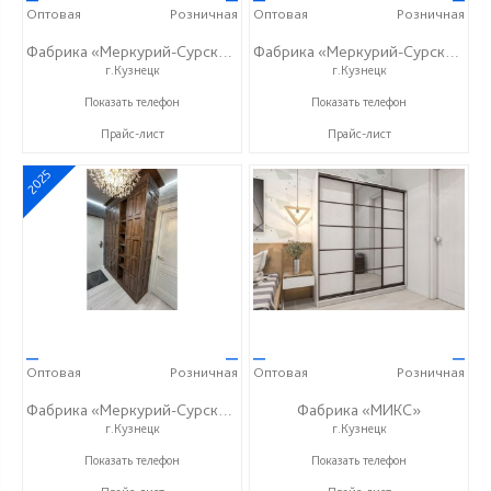
Оптовая
Розничная
Оптовая
Розничная
Фабрика «Меркурий-Сурский»
Фабрика «Меркурий-Сурский»
г.Кузнецк
г.Кузнецк
+7 (8415) 73-05-06
+7 (8415) 73-05-06
Показать телефон
Показать телефон
Прайс-лист
Прайс-лист
2025
—
—
—
—
Оптовая
Розничная
Оптовая
Розничная
Фабрика «Меркурий-Сурский»
Фабрика «МИКС»
г.Кузнецк
г.Кузнецк
+7 (8415) 73-05-06
+7 (937) 423-36-37
Показать телефон
Показать телефон