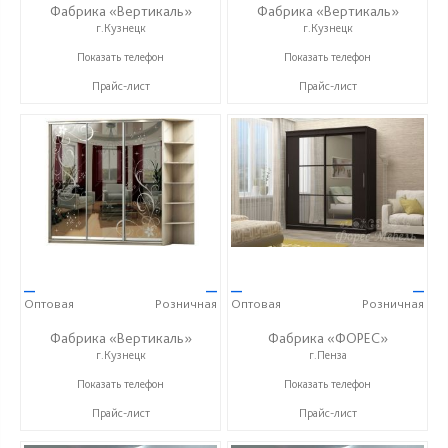
Фабрика «Вертикаль»
Фабрика «Вертикаль»
г.Кузнецк
г.Кузнецк
+7 (927) 38-059-88
+7 (927) 38-059-88
Показать телефон
Показать телефон
Прайс-лист
Прайс-лист
—
—
—
—
Оптовая
Розничная
Оптовая
Розничная
Фабрика «Вертикаль»
Фабрика «ФОРЕС»
г.Кузнецк
г.Пенза
+7 (927) 38-059-88
+7 (8412) 73-85-16
Показать телефон
Показать телефон
Прайс-лист
Прайс-лист