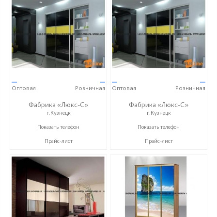
—
—
—
—
Оптовая
Розничная
Оптовая
Розничная
Фабрика «Люкс-С»
Фабрика «Люкс-С»
г.Кузнецк
г.Кузнецк
+ 7 (999) 748-11-11
+ 7 (999) 748-11-11
Показать телефон
Показать телефон
Прайс-лист
Прайс-лист