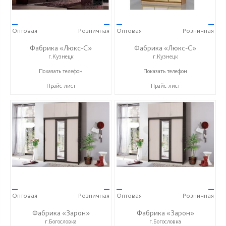
—
—
—
—
Оптовая
Розничная
Оптовая
Розничная
Фабрика «Люкс-С»
Фабрика «Люкс-С»
г.Кузнецк
г.Кузнецк
+ 7 (999) 748-11-11
+ 7 (999) 748-11-11
Показать телефон
Показать телефон
Прайс-лист
Прайс-лист
—
—
—
—
Оптовая
Розничная
Оптовая
Розничная
Фабрика «Зарон»
Фабрика «Зарон»
г.Богословка
г.Богословка