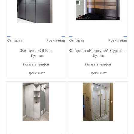
—
—
—
—
Оптовая
Розничная
Оптовая
Розничная
Фабрика «OLIST»
Фабрика «Меркурий-Сурский»
г.Кузнецк
г.Кузнецк
+7 937 412 77 79
+7 (8415) 73-05-06
Показать телефон
Показать телефон
Прайс-лист
Прайс-лист
—
—
—
—