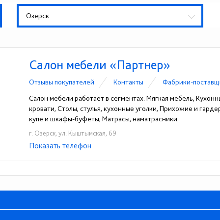
Озерск
Салон мебели «Партнер»
Отзывы покупателей
Контакты
Фабрики-поставщ
Салон мебели работает в сегментах: Мягкая мебель, Кухонн
кровати, Столы, стулья, кухонные уголки, Прихожие и гард
купе и шкафы-буфеты, Матрасы, наматрасники
г. Озерск, ул. Кыштымская, 69
Показать телефон
+7 (35130) 7-00-45
+7 (35130) 4-99-21
+7 (
☎
☎
☎