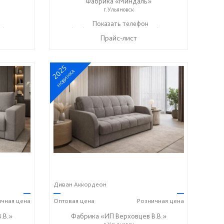
Фабрика «Миндаль»
г.Ульяновск
7) 638-44-17
+7 (927) 630-62-82
Показать телефон
+7 (917) 638-44-17
☎
☎
Прайс-лист
2025
НОВИНКА
Диван Аккордеон
—
—
—
ичная
цена
Оптовая
цена
Розничная
цена
.В.»
Фабрика «ИП Верховцев В.В.»