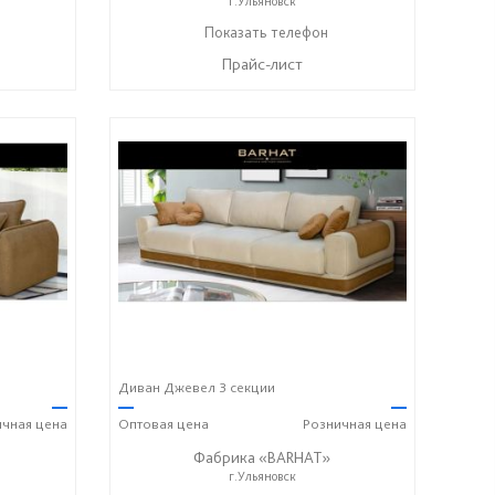
г.Ульяновск
8-987-637-27-82
Показать телефон
☎
Прайс-лист
Диван Джевел 3 секции
—
—
—
ичная
цена
Оптовая
цена
Розничная
цена
Фабрика «BARHAT»
г.Ульяновск