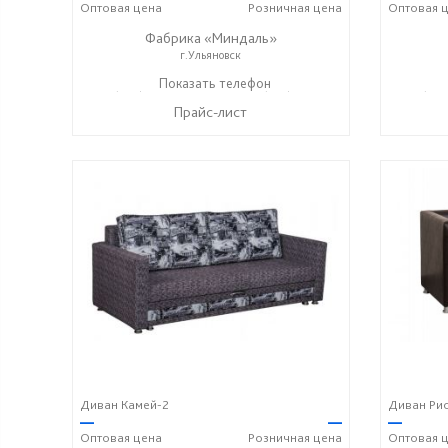
Оптовая
цена
Розничная
цена
Оптовая
ц
Фабрика «Миндаль»
г.Ульяновск
+7 (927) 630-62-82
Показать телефон
+7 (917) 638-44-17
+7 (927
☎
☎
☎
Прайс-лист
Диван Камей-2
Диван Ри
—
—
—
Оптовая
цена
Розничная
цена
Оптовая
ц