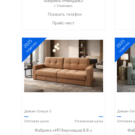
Фабрика «Миндаль»
г.Ульяновск
+7 (927) 630-62-82
Показать телефон
+7 (917) 638-44-17
+7 (927
☎
☎
☎
Прайс-лист
2025
2025
НОВИНКА
НОВИНКА
Диван Опера-2
Диван Оп
—
—
—
Оптовая
цена
Розничная
цена
Оптовая
ц
Фабрика «ИП Верховцев В.В.»
Фаб