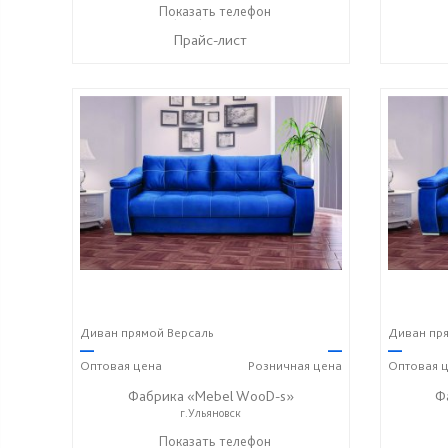
+7 (996) 219-29-77
Показать телефон
☎
Прайс-лист
Диван прямой Версаль
Диван пря
—
—
—
Оптовая
цена
Розничная
цена
Оптовая
ц
Фабрика «Mebel WooD-s»
Ф
г.Ульяновск
+7 (906) 140-08-08
Показать телефон
+7 (917) 612-77-76
+7 (906
☎
☎
☎