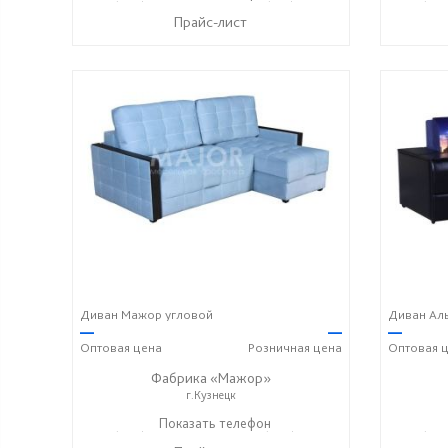
Прайс-лист
Диван Мажор угловой
Диван Аль
—
—
—
Оптовая
цена
Розничная
цена
Оптовая
ц
Фабрика «Мажор»
г.Кузнецк
+7 (999) 611-98-99
Показать телефон
+7 (999) 610-99-95
+7 (999
☎
☎
☎