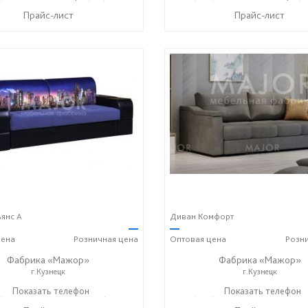
Прайс-лист
Прайс-лист
янс А
Диван Комфорт
—
—
ена
Розничная
цена
Оптовая
цена
Розн
Фабрика «Мажор»
Фабрика «Мажор»
г.Кузнецк
г.Кузнецк
) 611-98-99
Показать телефон
+7 (999) 610-99-95
+7 (999) 611-98-99
Показать телефон
+7 (9
☎
☎
☎