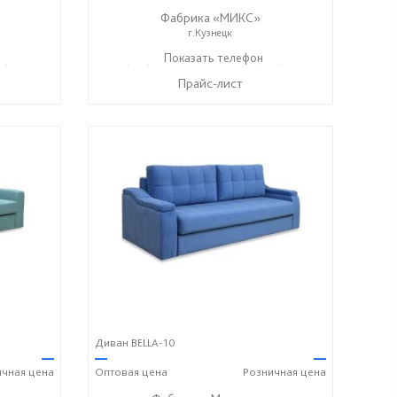
Фабрика «МИКС»
г.Кузнецк
7) 428-44-55
+7 (937) 423-36-37
Показать телефон
+7 (937) 428-44-55
☎
☎
Прайс-лист
Диван BELLA-10
—
—
—
ичная
цена
Оптовая
цена
Розничная
цена