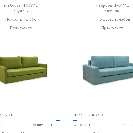
Фабрика «МИКС»
Фабрика «МИКС»
г.Кузнецк
г.Кузнецк
) 423-36-37
Показать телефон
+7 (937) 428-44-55
+7 (937) 423-36-37
Показать телефон
+7 (93
☎
☎
☎
Прайс-лист
Прайс-лист
AZIA-31
Диван POLINO-50
—
—
ена
Розничная
цена
Оптовая
цена
Розн