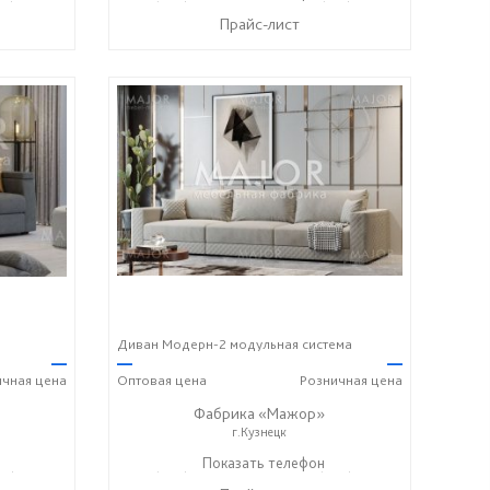
Прайс-лист
Диван Модерн-2 модульная система
—
—
—
ичная
цена
Оптовая
цена
Розничная
цена
Фабрика «Мажор»
г.Кузнецк
99) 610-99-95
+7 (999) 611-98-99
Показать телефон
+7 (999) 610-99-95
☎
☎