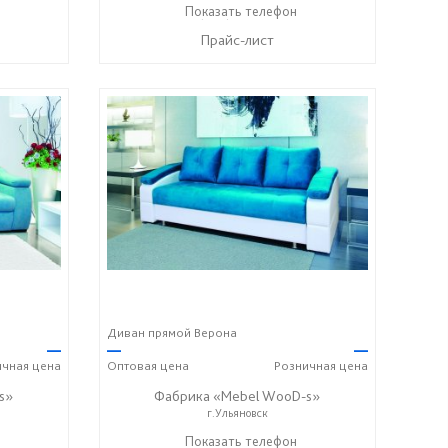
+7 (996) 219-29-77
Показать телефон
☎
Прайс-лист
Диван прямой Верона
—
—
—
ичная
цена
Оптовая
цена
Розничная
цена
s»
Фабрика «Mebel WooD-s»
г.Ульяновск
17) 612-77-76
+7 (906) 140-08-08
Показать телефон
+7 (917) 612-77-76
☎
☎