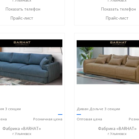
г.Ульяновск
г.Ульяновск
8-987-637-27-82
Показать телефон
8-987-637-27-82
Показать телефон
☎
☎
Прайс-лист
Прайс-лист
м 3 секции
Диван Дольче 3 секции
—
—
ена
Розничная
цена
Оптовая
цена
Розн
Фабрика «BARHAT»
Фабрика «BARHAT»
г.Ульяновск
г.Ульяновск