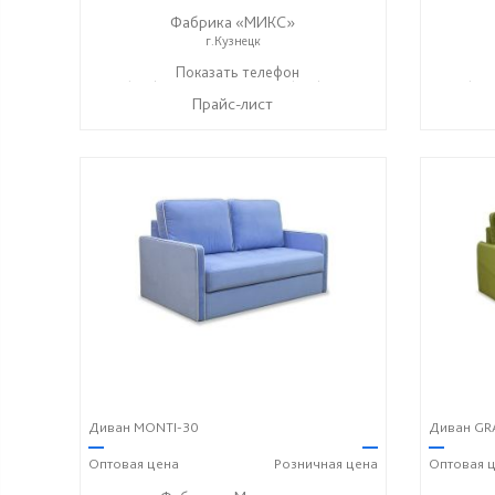
Фабрика «МИКС»
г.Кузнецк
+7 (937) 423-36-37
Показать телефон
+7 (937) 428-44-55
+7 (937
☎
☎
☎
Прайс-лист
Диван MONTI-30
Диван GR
—
—
—
Оптовая
цена
Розничная
цена
Оптовая
ц