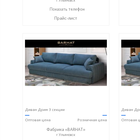
г.Ульяновск
8-987-637-27-82
Показать телефон
☎
Прайс-лист
Диван Дрим 3 секции
Диван Дри
—
—
—
Оптовая
цена
Розничная
цена
Оптовая
ц
Фабрика «BARHAT»
г.Ульяновск