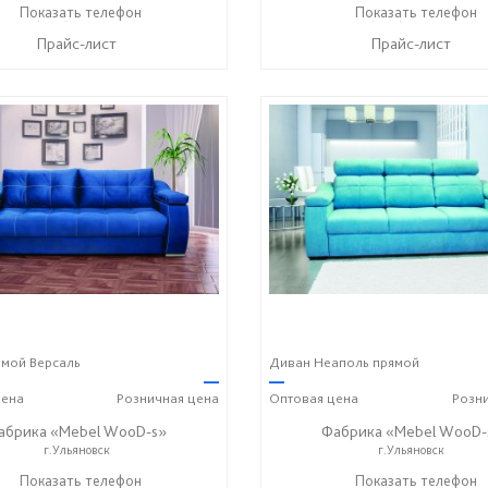
+7 (996) 219-29-77
Показать телефон
+7 (996) 219-29-77
Показать телефон
☎
☎
Прайс-лист
Прайс-лист
мой Версаль
Диван Неаполь прямой
—
—
ена
Розничная
цена
Оптовая
цена
Розн
абрика «Mebel WooD-s»
Фабрика «Mebel WooD-
г.Ульяновск
г.Ульяновск
) 140-08-08
Показать телефон
+7 (917) 612-77-76
+7 (906) 140-08-08
Показать телефон
+7 (9
☎
☎
☎