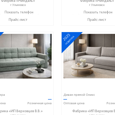
Фабрика «Миндаль»
Фабрика «Миндаль»
г.Ульяновск
г.Ульяновск
) 630-62-82
Показать телефон
+7 (917) 638-44-17
+7 (927) 630-62-82
Показать телефон
+7 (91
☎
☎
☎
Прайс-лист
Прайс-лист
2025
НОВИНКА
ера
Диван прямой Оникс
—
—
ена
Розничная
цена
Оптовая
цена
Розн
рика «ИП Верховцев В.В.»
Фабрика «ИП Верховцев В