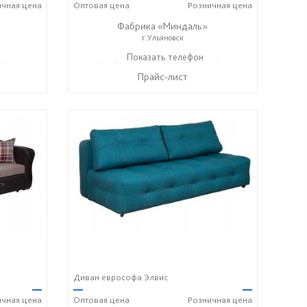
ичная
цена
Оптовая
цена
Розничная
цена
Фабрика «Миндаль»
г.Ульяновск
7) 638-44-17
+7 (927) 630-62-82
Показать телефон
+7 (917) 638-44-17
☎
☎
Прайс-лист
Диван еврософа Элвис
—
—
—
ичная
цена
Оптовая
цена
Розничная
цена