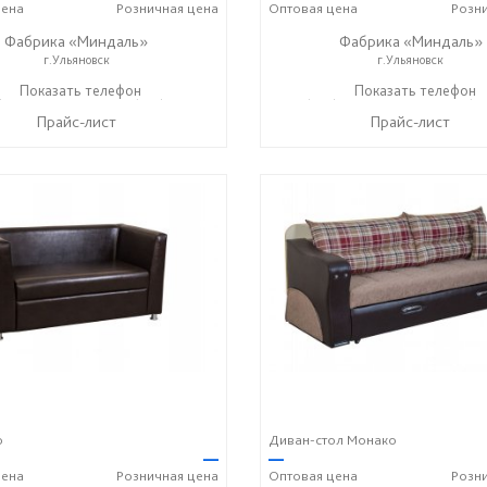
ена
Розничная
цена
Оптовая
цена
Розн
Фабрика «Миндаль»
Фабрика «Миндаль»
г.Ульяновск
г.Ульяновск
) 630-62-82
Показать телефон
+7 (917) 638-44-17
+7 (927) 630-62-82
Показать телефон
+7 (91
☎
☎
☎
Прайс-лист
Прайс-лист
о
Диван-стол Монако
—
—
ена
Розничная
цена
Оптовая
цена
Розн