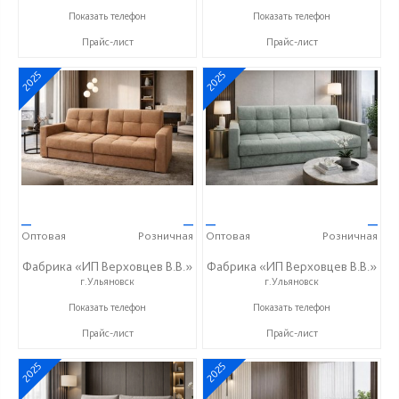
+7 (927) 630-62-82
+7 (927) 630-62-82
Показать телефон
Показать телефон
Прайс-лист
Прайс-лист
2025
2025
—
—
—
—
Оптовая
Розничная
Оптовая
Розничная
Фабрика «ИП Верховцев В.В.»
Фабрика «ИП Верховцев В.В.»
г.Ульяновск
г.Ульяновск
8-987-637-27-82
8-987-637-27-82
Показать телефон
Показать телефон
Прайс-лист
Прайс-лист
2025
2025