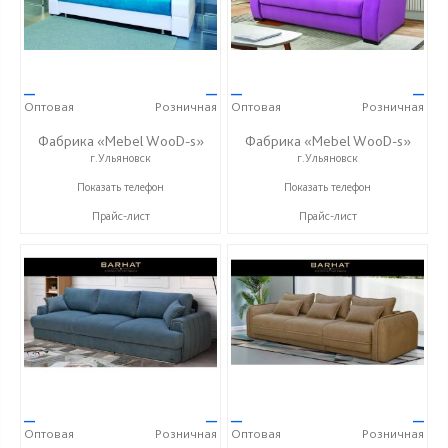
—
—
—
—
Оптовая
Розничная
Оптовая
Розничная
Фабрика «Mebel WooD-s»
Фабрика «Mebel WooD-s»
г.Ульяновск
г.Ульяновск
+7 (906) 140-08-08
+7 (906) 140-08-08
Показать телефон
Показать телефон
Прайс-лист
Прайс-лист
—
—
—
—
Оптовая
Розничная
Оптовая
Розничная