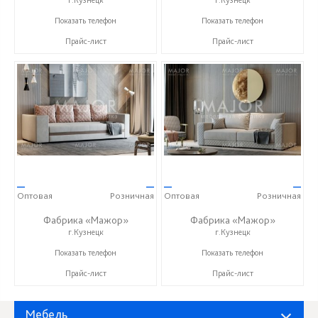
г.Кузнецк
г.Кузнецк
+7 (999) 611-98-99
+7 (999) 611-98-99
Показать телефон
Показать телефон
Прайс-лист
Прайс-лист
—
—
—
—
Оптовая
Розничная
Оптовая
Розничная
Фабрика «Мажор»
Фабрика «Мажор»
г.Кузнецк
г.Кузнецк
+7 (999) 611-98-99
+7 (999) 611-98-99
Показать телефон
Показать телефон
Прайс-лист
Прайс-лист
Мебель