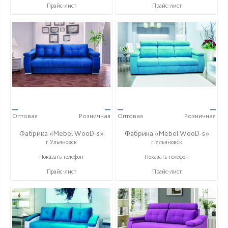
Прайс-лист
Прайс-лист
—
—
—
—
Оптовая
Розничная
Оптовая
Розничная
Фабрика «Mebel WooD-s»
Фабрика «Mebel WooD-s»
г.Ульяновск
г.Ульяновск
+7 (906) 140-08-08
+7 (906) 140-08-08
Показать телефон
Показать телефон
Прайс-лист
Прайс-лист