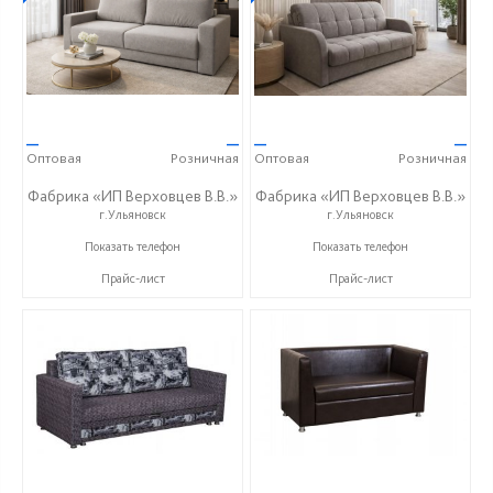
—
—
—
—
Оптовая
Розничная
Оптовая
Розничная
Фабрика «ИП Верховцев В.В.»
Фабрика «ИП Верховцев В.В.»
г.Ульяновск
г.Ульяновск
8-987-637-27-82
8-987-637-27-82
Показать телефон
Показать телефон
Прайс-лист
Прайс-лист