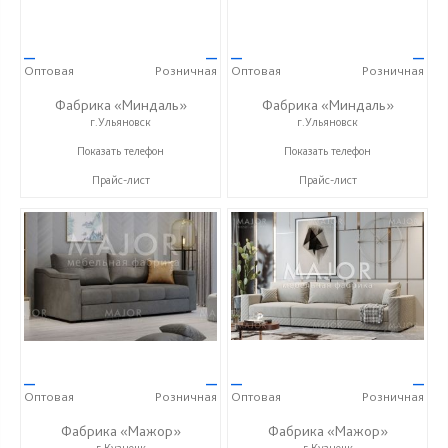
—
—
—
—
Оптовая
Розничная
Оптовая
Розничная
Фабрика «Миндаль»
Фабрика «Миндаль»
г.Ульяновск
г.Ульяновск
+7 (927) 630-62-82
+7 (927) 630-62-82
Показать телефон
Показать телефон
Прайс-лист
Прайс-лист
—
—
—
—
Оптовая
Розничная
Оптовая
Розничная
Фабрика «Мажор»
Фабрика «Мажор»