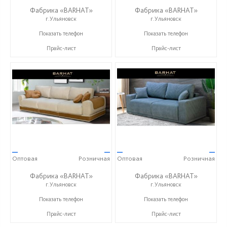
Фабрика «BARHAT»
Фабрика «BARHAT»
г.Ульяновск
г.Ульяновск
+7 (996) 219-29-77
+7 (996) 219-29-77
Показать телефон
Показать телефон
Прайс-лист
Прайс-лист
—
—
—
—
Оптовая
Розничная
Оптовая
Розничная
Фабрика «BARHAT»
Фабрика «BARHAT»
г.Ульяновск
г.Ульяновск
+7 (996) 219-29-77
+7 (996) 219-29-77
Показать телефон
Показать телефон
Прайс-лист
Прайс-лист