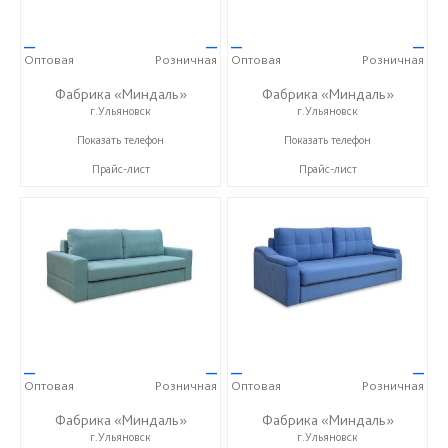
—
—
—
—
Оптовая
Розничная
Оптовая
Розничная
Фабрика «Миндаль»
Фабрика «Миндаль»
г.Ульяновск
г.Ульяновск
+7 (927) 630-62-82
+7 (927) 630-62-82
Показать телефон
Показать телефон
Прайс-лист
Прайс-лист
—
—
—
—
Оптовая
Розничная
Оптовая
Розничная
Фабрика «Миндаль»
Фабрика «Миндаль»
г.Ульяновск
г.Ульяновск