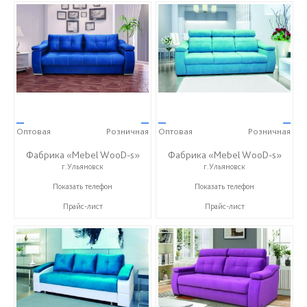
—
—
—
—
Оптовая
Розничная
Оптовая
Розничная
Фабрика «Mebel WooD-s»
Фабрика «Mebel WooD-s»
г.Ульяновск
г.Ульяновск
+7 (906) 140-08-08
+7 (906) 140-08-08
Показать телефон
Показать телефон
Прайс-лист
Прайс-лист