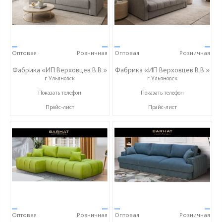
—
—
—
—
Оптовая
Розничная
Оптовая
Розничная
Фабрика «ИП Верховцев В.В.»
Фабрика «ИП Верховцев В.В.»
г.Ульяновск
г.Ульяновск
8-987-637-27-82
8-987-637-27-82
Показать телефон
Показать телефон
Прайс-лист
Прайс-лист
—
—
—
—
Оптовая
Розничная
Оптовая
Розничная