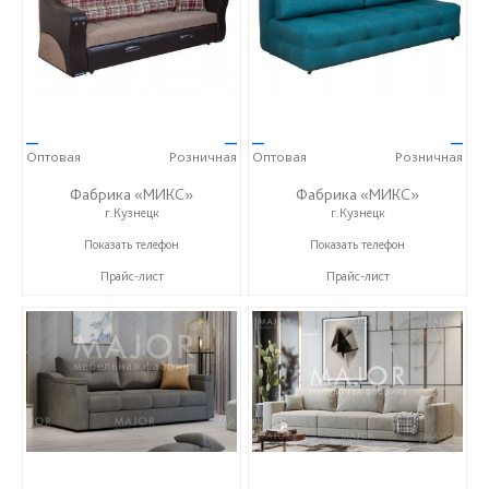
—
—
—
—
Оптовая
Розничная
Оптовая
Розничная
Фабрика «МИКС»
Фабрика «МИКС»
г.Кузнецк
г.Кузнецк
+7 (937) 423-36-37
+7 (937) 423-36-37
Показать телефон
Показать телефон
Прайс-лист
Прайс-лист