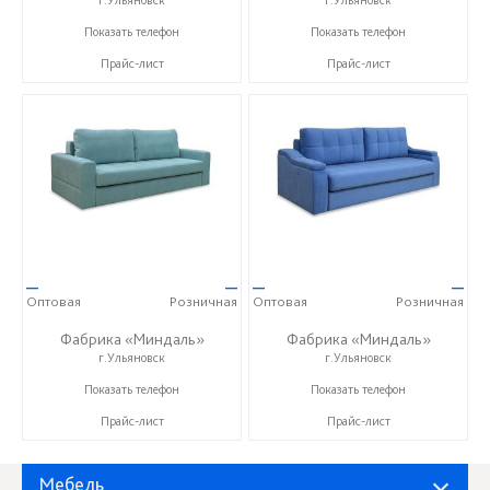
г.Ульяновск
г.Ульяновск
+7 (927) 630-62-82
+7 (927) 630-62-82
Показать телефон
Показать телефон
Прайс-лист
Прайс-лист
—
—
—
—
Оптовая
Розничная
Оптовая
Розничная
Фабрика «Миндаль»
Фабрика «Миндаль»
г.Ульяновск
г.Ульяновск
+7 (927) 630-62-82
+7 (927) 630-62-82
Показать телефон
Показать телефон
Прайс-лист
Прайс-лист
Мебель