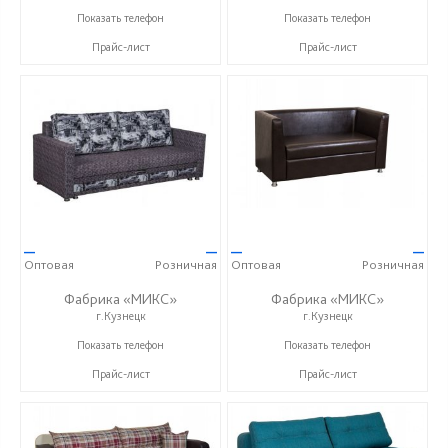
+7 (927) 630-62-82
+7 (927) 630-62-82
Показать телефон
Показать телефон
Прайс-лист
Прайс-лист
—
—
—
—
Оптовая
Розничная
Оптовая
Розничная
Фабрика «МИКС»
Фабрика «МИКС»
г.Кузнецк
г.Кузнецк
+7 (937) 423-36-37
+7 (937) 423-36-37
Показать телефон
Показать телефон
Прайс-лист
Прайс-лист