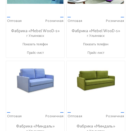
—
—
—
—
Оптовая
Розничная
Оптовая
Розничная
Фабрика «Mebel WooD-s»
Фабрика «Mebel WooD-s»
г.Ульяновск
г.Ульяновск
+7 (906) 140-08-08
+7 (906) 140-08-08
Показать телефон
Показать телефон
Прайс-лист
Прайс-лист
—
—
—
—
Оптовая
Розничная
Оптовая
Розничная
Фабрика «Миндаль»
Фабрика «Миндаль»