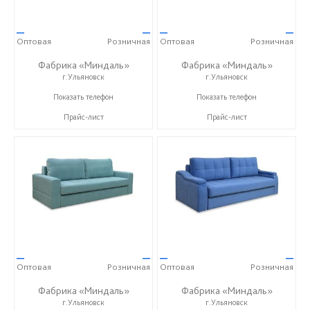
—
—
—
—
Оптовая
Розничная
Оптовая
Розничная
Фабрика «Миндаль»
Фабрика «Миндаль»
г.Ульяновск
г.Ульяновск
+7 (927) 630-62-82
+7 (927) 630-62-82
Показать телефон
Показать телефон
Прайс-лист
Прайс-лист
—
—
—
—
Оптовая
Розничная
Оптовая
Розничная
Фабрика «Миндаль»
Фабрика «Миндаль»
г.Ульяновск
г.Ульяновск