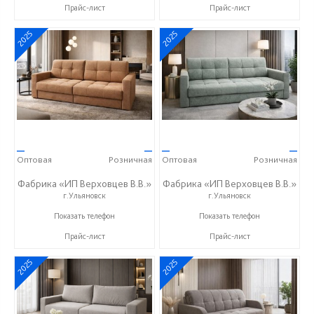
Прайс-лист
Прайс-лист
2025
2025
—
—
—
—
Оптовая
Розничная
Оптовая
Розничная
Фабрика «ИП Верховцев В.В.»
Фабрика «ИП Верховцев В.В.»
г.Ульяновск
г.Ульяновск
8-987-637-27-82
8-987-637-27-82
Показать телефон
Показать телефон
Прайс-лист
Прайс-лист
2025
2025