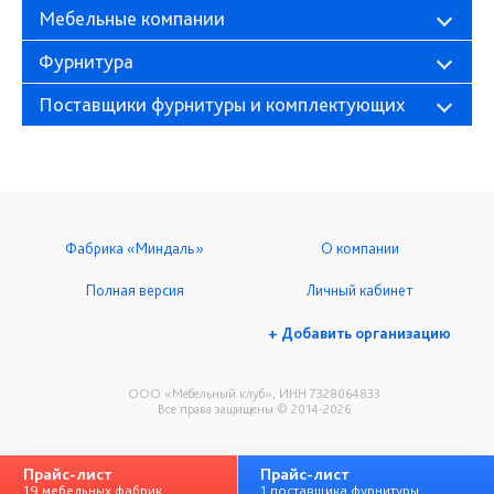
Мебельные компании
Фурнитура
Поставщики фурнитуры и комплектующих
Фабрика «Миндаль»
О компании
Полная версия
Личный кабинет
+ Добавить организацию
ООО «Мебельный клуб», ИНН 7328064833
Все права защищены © 2014-2026
Прайс-лист
Прайс-лист
19 мебельных фабрик
1 поставщика фурнитуры