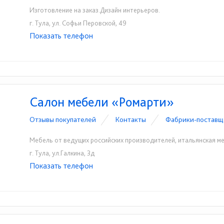
Изготовление на заказ.Дизайн интерьеров.
г. Тула, ул. Софьи Перовской, 49
Показать телефон
+7(4872)31-05-50
☎
Салон мебели «Ромарти»
Отзывы покупателей
Контакты
Фабрики-поставщ
Мебель от ведущих российских производителей, итальянская м
г. Тула, ул.Галкина, 3д
Показать телефон
+7(4872)700-360
☎