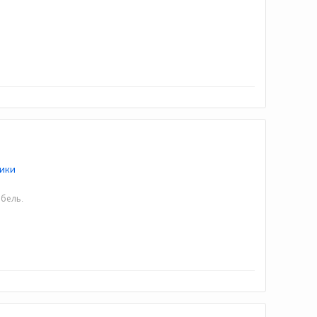
ики
ебель.