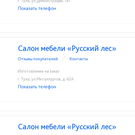
г. Тула, ул.Демонстрации, 141
Показать телефон
+7(4872)70-11-11
+7-915-693-33-77
☎
☎
Салон мебели «Русский лес»
Отзывы покупателей
Контакты
Изготовление на заказ
г. Тула, ул.Металлургов, д. 62А
Показать телефон
+7-952-185-57-71
☎
Салон мебели «Русский лес»