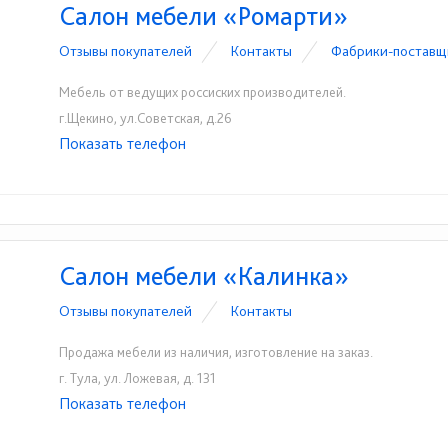
Салон мебели «Ромарти»
Отзывы покупателей
Контакты
Фабрики-поставщ
Мебель от ведущих россиских производителей.
г.Щекино, ул.Советская, д.26
Показать телефон
+7(48751)9-07-47
☎
Салон мебели «Калинка»
Отзывы покупателей
Контакты
Продажа мебели из наличия, изготовление на заказ.
г. Тула, ул. Ложевая, д. 131
Показать телефон
+7(4872)42-82-86
☎