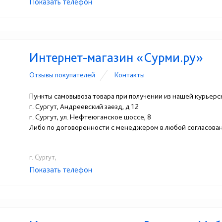
Показать телефон
+7(3462)63-62-69
+7 (922) 653 - 62 - 69
☎
☎
Интернет-магазин «Сурми.ру»
Отзывы покупателей
Контакты
Пункты самовывоза товара при получении из нашей курьер
г. Сургут, Андреевский заезд, д 12
г. Сургут, ул. Нефтеюганское шоссе, 8
Либо по договоренности с менеджером в любой согласован
г. Сургут,
Показать телефон
+7 (3462) 96-96-21
+7 902-853-96-88
+7 9
☎
☎
☎