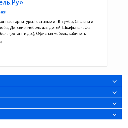
ель.Ру»
ики
хонные гарнитуры, Гостиные и ТВ-тумбы, Спальни и
еробы, Детские, мебель для детей, Шкафы, шкафы-
ель (ротанг и др.), Офисная мебель, кабинеты
од
32-400-49-83