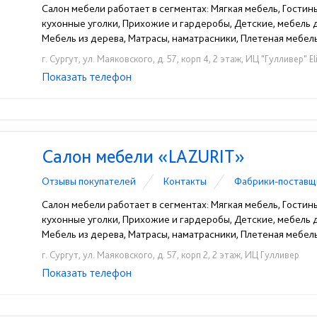
Салон мебели работает в сегментах: Мягкая мебель, Гостины
кухонные уголки, Прихожие и гардеробы, Детские, мебель
Мебель из дерева, Матрасы, наматрасники, Плетеная мебель
г. Сургут, ул. Маяковского, д. 57, корп 4, 2 этаж, ИЦ "Гулливер" El
Показать телефон
+7 (909) 032-38-02
☎
Салон мебели «LAZURIT»
Отзывы покупателей
Контакты
Фабрики-поставщ
Салон мебели работает в сегментах: Мягкая мебель, Гостины
кухонные уголки, Прихожие и гардеробы, Детские, мебель
Мебель из дерева, Матрасы, наматрасники, Плетеная мебель 
г. Сургут, ул. Маяковского, д. 57, корп 2, 2 этаж, ИЦ Гулливер
Показать телефон
+7 (909) 042-96-65
☎