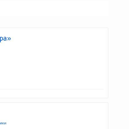
ера»
ики