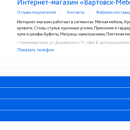
Интернет-магазин «Вартовск-Меб
Отзывы покупателей
Контакты
Фабрики-поставщ
Интернет-магазин работает в сегментах: Мягкая мебель, Ку
кровати, Столы, стулья, кухонные уголки, Прихожие и гард
купе и шкафы-буфеты, Матрасы, наматрасники, Плетеная меб
г. Нижневартовск, ул. Дзержинского 17, офис 8, центральный вх
Показать телефон
+7-800-550-17-56
+7(3466)25-49-83
+7-9
☎
☎
☎