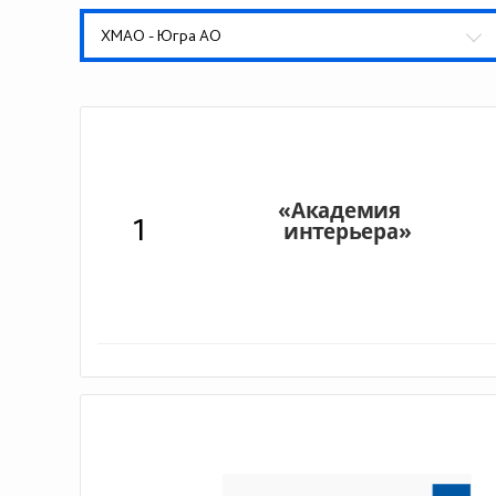
ХМАО - Югра АО
1