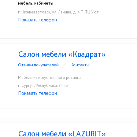
мебель, кабинеты
г. Нижневартовск, ул. Ленина, д. 4 П, ТЦ Уют
Показать телефон
+7 (909) 032-36-10
+7 (909) 042-96-45
☎
☎
Салон мебели «Квадрат»
Отзывы покупателей
Контакты
Мебель из искуственного ротанга.
г. Сургут, Республики, 71 к6
Показать телефон
+7 (3462) 29-36-76
+7 (3462) 29-36-50
☎
☎
Салон мебели «LAZURIT»