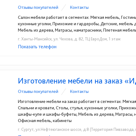
Отзывы покупателей
Контакты
Салон мебели работает в сегментах: Мягкая мебель, Гостины
кухонные уголки, Прихожие и гардеробы, Детские, мебель
Мебель из дерева, Матрасы, наматрасники, Плетеная мебель
г. Ханты-Мансийск, ул. Чехова, д. 82, ТЦ ЕвроДом, 1 этаж
Показать телефон
+7 (905) 827-02-73
+7 (909) 042-66-11
☎
☎
Изготовление мебели на заказ «
Отзывы покупателей
Контакты
Изготовление мебели на заказ работает в сегментах: Мягка
Спальни и кровати, Столы, стулья, кухонные уголки, Прихо
шкафы-купе и шкафы-буфеты, Мебель из дерева, Матрасы, на
Офисная мебель, кабинеты
г. Сургут, ул.Нефтеюганское шоссе, д.8 (Территория Пивзавода,