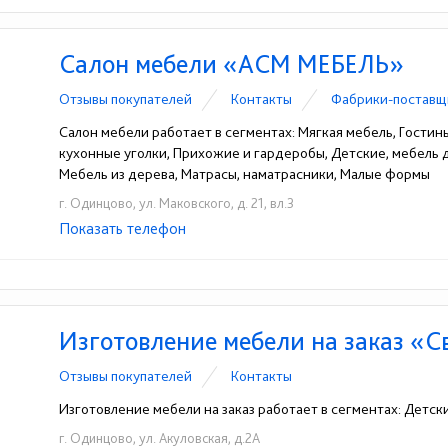
Салон мебели «АСМ МЕБЕЛЬ»
Отзывы покупателей
Контакты
Фабрики-поставщ
Салон мебели работает в сегментах: Мягкая мебель, Гостины
кухонные уголки, Прихожие и гардеробы, Детские, мебель
Мебель из дерева, Матрасы, наматрасники, Малые формы
г. Одинцово, ул. Маковского, д. 21, вл.3
Показать телефон
+7 (499) 657-97-95
+7 (968) 637-93-93
+7 
☎
☎
☎
Изготовление мебели на заказ «С
Отзывы покупателей
Контакты
Изготовление мебели на заказ работает в сегментах: Детск
г. Одинцово, ул. Акуловская, д.2А