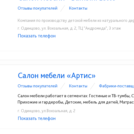
Отзывы покупателей
Контакты
Компания по производству детской мебели из натурального де
г. Одинцово, ул. Вокзальная, д. 2, ТЦ "Андромеда", 3 этаж
Показать телефон
+7 (499) 938-84-54
+7 (991) 312-99-40
☎
☎
Салон мебели «Артис»
Отзывы покупателей
Контакты
Фабрики-поставщ
Салон мебели работает в сегментах: Гостиные и ТВ-тумбы, Сп
Прихожие и гардеробы, Детские, мебель для детей, Матрас
г. Одинцово, ул.Вокзальная, д. 2
Показать телефон
+7 (499) 702-41-10
☎