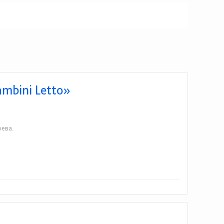
mbini Letto»
рева.