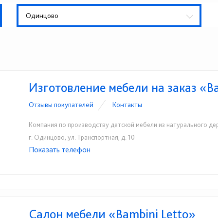
Одинцово
Изготовление мебели на заказ «Ba
Отзывы покупателей
Контакты
Компания по производству детской мебели из натурального де
г. Одинцово, ул. Транспортная, д. 10
Показать телефон
+7 (499) 938-84-54
+7 (991) 312-99-40
☎
☎
Салон мебели «Bambini Letto»