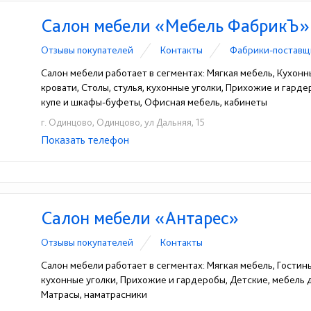
Салон мебели «Мебель ФабрикЪ»
Отзывы покупателей
Контакты
Фабрики-поставщ
Салон мебели работает в сегментах: Мягкая мебель, Кухонн
кровати, Столы, стулья, кухонные уголки, Прихожие и гард
купе и шкафы-буфеты, Офисная мебель, кабинеты
г. Одинцово, Одинцово, ул Дальняя, 15
Показать телефон
+7-903-109-71-51
+7 499 703 07 03 доб. 1008
☎
☎
Салон мебели «Антарес»
Отзывы покупателей
Контакты
Салон мебели работает в сегментах: Мягкая мебель, Гостины
кухонные уголки, Прихожие и гардеробы, Детские, мебель
Матрасы, наматрасники