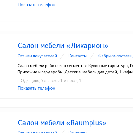
Показать телефон
+7(495) 589-81-65
+7(925) 133-34-99
☎
☎
Салон мебели «Ликарион»
Отзывы покупателей
Контакты
Фабрики-поставщ
Салон мебели работает в сегментах: Кухонные гарнитуры, Го
Прихожие и гардеробы, Детские, мебель для детей, Шкаф
г. Одинцово, Успенское 1-е шоссе, 1
Показать телефон
+7 (916) 512-66-25
☎
Салон мебели «Raumplus»