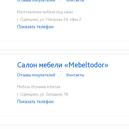
Отзывы покупателей
Контакты
Изготовление мебели под заказ.
г. Одинцово, ул. Говорова 34, офис 2
Показать телефон
+7-495-191-12-52
☎
Салон мебели «Mebeltodor»
Отзывы покупателей
Контакты
Мебель Испании и Китая.
г. Одинцово, ул. Западная, 18
Показать телефон
+7(495)921-50-68
+7-925-925-56-50
+7-9
☎
☎
☎