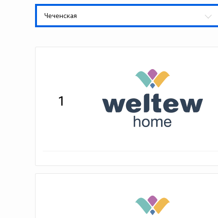
Чеченская
1