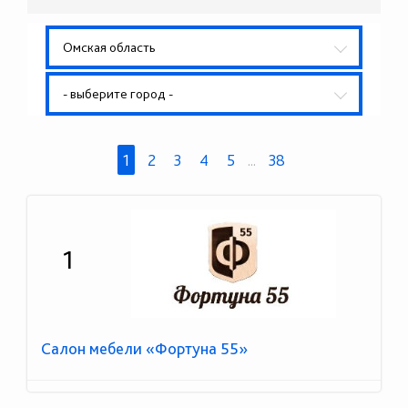
Омская область
- выберите город -
1
2
3
4
5
...
38
1
Салон мебели «Фортуна 55»