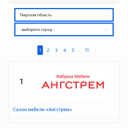
Тверская область
- выберите город -
1
2
3
4
5
...
11
1
Салон мебели «Ангстрем»