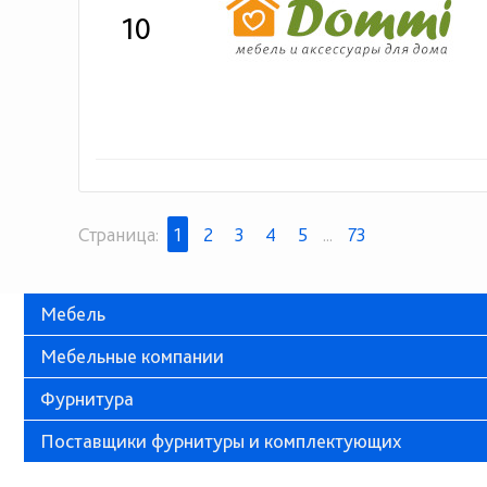
10
Страница:
1
2
3
4
5
...
73
Мебель
Мебельные компании
Фурнитура
Поставщики фурнитуры и комплектующих