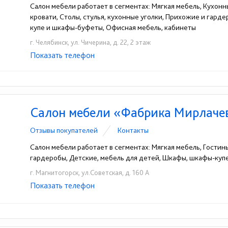
Салон мебели работает в сегментах: Мягкая мебель, Кухонн
кровати, Столы, стулья, кухонные уголки, Прихожие и гард
купе и шкафы-буфеты, Офисная мебель, кабинеты
г. Челябинск, ул. Чичерина, д. 22, 2 этаж
Показать телефон
+7 (963) 473-94-41
☎
Салон мебели «Фабрика Мирлаче
Отзывы покупателей
Контакты
Салон мебели работает в сегментах: Мягкая мебель, Гостин
гардеробы, Детские, мебель для детей, Шкафы, шкафы-ку
г. Магнитогорск, ул.Советская, д. 160 А
Показать телефон
+7 (904) 804-73-77
☎