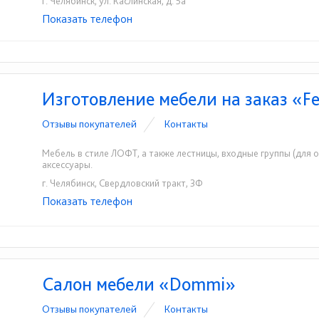
г. Челябинск, ул. Каслинская, д. 5а
Показать телефон
+7 (912) 777-66-67
+7 (351) 216-39-00
+7 (
☎
☎
☎
Изготовление мебели на заказ «F
Отзывы покупателей
Контакты
Мебель в стиле ЛОФТ, а также лестницы, входные группы (для о
аксессуары.
г. Челябинск, Свердловский тракт, 3Ф
Показать телефон
+7 (904) 818-76-56
☎
Салон мебели «Dommi»
Отзывы покупателей
Контакты