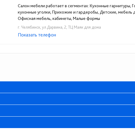
Салон мебели работает в сегментах: Кухонные гарнитуры, Го
кухонные уголки, Прихожие и гардеробы, Детские, мебель
Офисная мебель, кабинеты, Малые формы
г. Челябинск, ул.Дарвина, 2, ТЦ Маяк для дома
Показать телефон
+7 (919) 123-56-40
☎