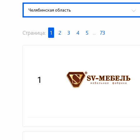
Челябинская область
Страница:
1
2
3
4
5
...
73
1