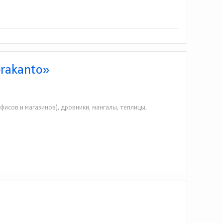
965) 854-94-65
erakanto»
фисов и магазинов), дровники, мангалы, теплицы,