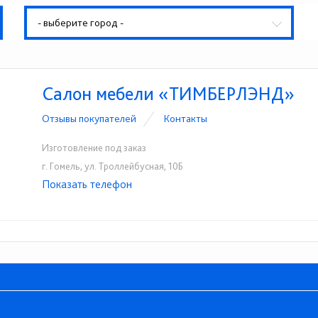
- выберите город -
Салон мебели «ТИМБЕРЛЭНД»
Отзывы покупателей
Контакты
Изготовление под заказ
г. Гомель, ул. Троллейбусная, 10Б
Показать телефон
+375-44-508-81-03
+375-44-508-81-04
☎
☎