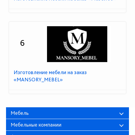
6
Изготовление мебели на заказ
«MANSORY_MEBEL»
Мебель
Мебельные компании