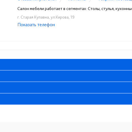
Салон мебели работает в сегментах: Столы, стулья, кухонны
г. Старая Купавна, ул.Кирова, 19
Показать телефон
+7 (916) 823-54-45
☎